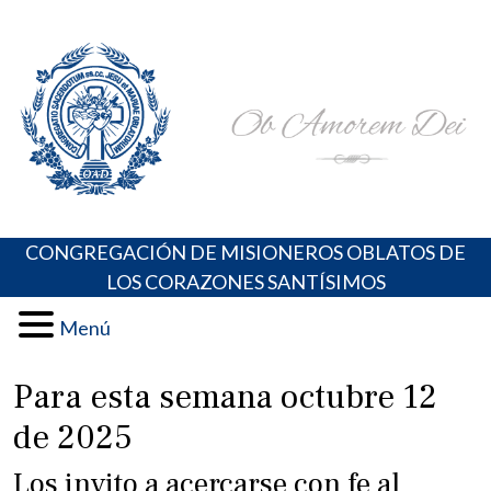
Skip
Portal de los Padres Oblatos. Advocaciones Marianas,
Misioneros Oblatos o.cc.ss
to
Oraciones, Música religiosa y más
content
CONGREGACIÓN DE MISIONEROS OBLATOS DE
LOS CORAZONES SANTÍSIMOS
Menú
Para esta semana octubre 12
de 2025
Los invito a acercarse con fe al