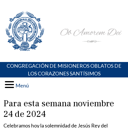
Skip
Portal de los Padres Oblatos. Advocaciones Marianas,
Misioneros Oblatos o.cc.ss
to
Oraciones, Música religiosa y más
content
CONGREGACIÓN DE MISIONEROS OBLATOS DE
LOS CORAZONES SANTÍSIMOS
Menú
Para esta semana noviembre
24 de 2024
Celebramos hoy la solemnidad de Jesús Rey del