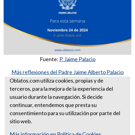
Fuente:
P. Jaime Palacio
Más reflexiones del Padre Jaime Alberto Palacio
González, ocd
Oblatos.com utiliza cookies, propias y de
terceros, para la mejora de la experiencia del
Para esta semana 24 de
usuario durante la navegación. Si decide
noviembre
continuar, entendemos que presta su
consentimiento para su utilización por parte del
sitio web.
Más información en Política de Cookies