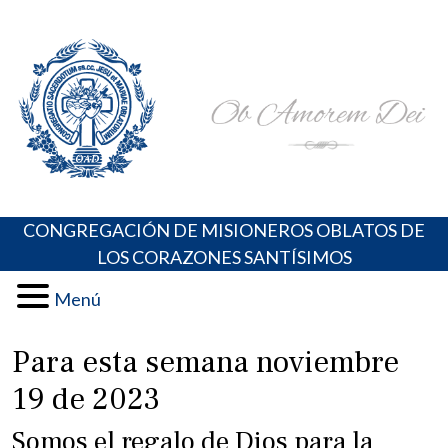
Skip
Portal de los Padres Oblatos. Advocaciones Marianas,
Misioneros Oblatos o.cc.ss
to
Oraciones, Música religiosa y más
content
CONGREGACIÓN DE MISIONEROS OBLATOS DE
LOS CORAZONES SANTÍSIMOS
Menú
Para esta semana noviembre
19 de 2023
Somos el regalo de Dios para la