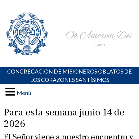
Skip
Portal de los Padres Oblatos. Advocaciones Marianas,
Misioneros Oblatos o.cc.ss
to
Oraciones, Música religiosa y más
content
CONGREGACIÓN DE MISIONEROS OBLATOS DE
LOS CORAZONES SANTÍSIMOS
Menú
Para esta semana junio 14 de
2026
El Señor viene a nuestro encuentro y