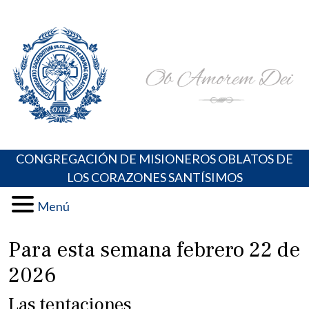
Skip
Portal de los Padres Oblatos. Advocaciones Marianas,
Misioneros Oblatos o.cc.ss
to
Oraciones, Música religiosa y más
content
CONGREGACIÓN DE MISIONEROS OBLATOS DE
LOS CORAZONES SANTÍSIMOS
Menú
Para esta semana febrero 22 de
2026
Las tentaciones