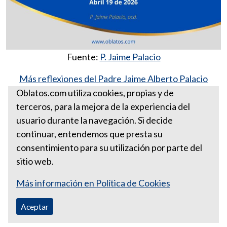
Fuente:
P. Jaime Palacio
Más reflexiones del Padre Jaime Alberto Palacio
González, ocd
Oblatos.com utiliza cookies, propias y de
terceros, para la mejora de la experiencia del
Para esta semana abril 19 de
usuario durante la navegación. Si decide
2026
continuar, entendemos que presta su
consentimiento para su utilización por parte del
sitio web.
Más información en Política de Cookies
Aceptar