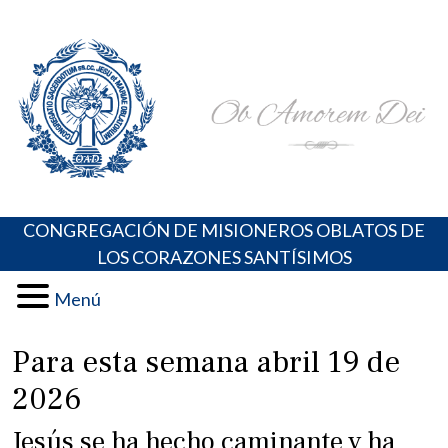
Skip
Portal de los Padres Oblatos. Advocaciones Marianas,
Misioneros Oblatos o.cc.ss
to
Oraciones, Música religiosa y más
content
CONGREGACIÓN DE MISIONEROS OBLATOS DE
LOS CORAZONES SANTÍSIMOS
Menú
Para esta semana abril 19 de
2026
Jesús se ha hecho caminante y ha