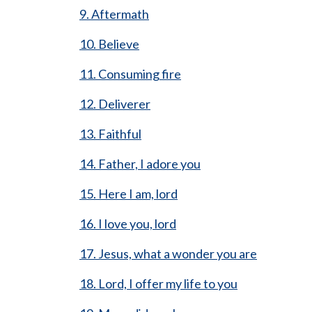
9. Aftermath
10. Believe
11. Consuming fire
12. Deliverer
13. Faithful
14. Father, I adore you
15. Here I am, lord
16. I love you, lord
17. Jesus, what a wonder you are
18. Lord, I offer my life to you