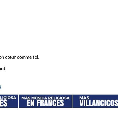
mon cœur comme toi.
ant,
Q