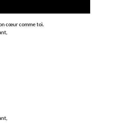
mon cœur comme toi.
ant,
ant,