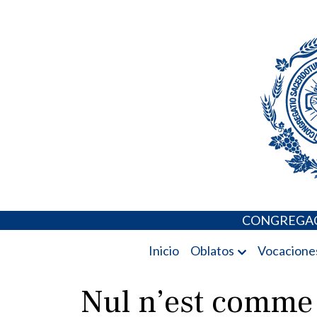
Skip
Portal de los 
to
content
CONGREGAC
Inicio
Oblatos
Vocacione
Nul n’est comme 