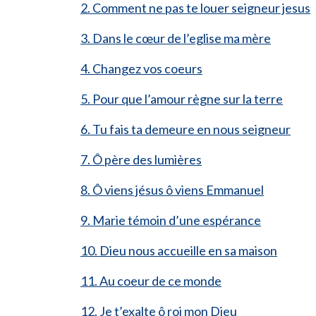
2. Comment ne pas te louer seigneur jesus
3. Dans le cœur de l’eglise ma mère
4. Changez vos coeurs
5. Pour que l’amour règne sur la terre
6. Tu fais ta demeure en nous seigneur
7. Ô père des lumières
8. Ô viens jésus ô viens Emmanuel
9. Marie témoin d’une espérance
10. Dieu nous accueille en sa maison
11. Au coeur de ce monde
12. Je t’exalte ô roi mon Dieu