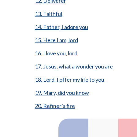
12. Deliverer
13. Faithful
14. Father, I adore you
15. Here I am, lord
16. I love you, lord
17. Jesus, what a wonder you are
18. Lord, I offer my life to you
19. Mary, did you know
20. Refiner’s fire