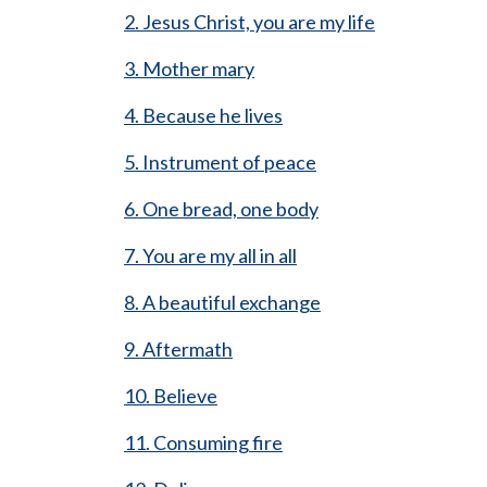
2. Jesus Christ, you are my life
3. Mother mary
4. Because he lives
5. Instrument of peace
6. One bread, one body
7. You are my all in all
8. A beautiful exchange
9. Aftermath
10. Believe
11. Consuming fire