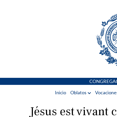
Skip
Portal de los 
to
content
CONGREGAC
Inicio
Oblatos
Vocacione
Jésus est vivant 