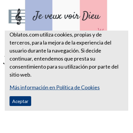
Oblatos.com utiliza cookies, propias y de
terceros, para la mejora de la experiencia del
usuario durante la navegación. Si decide
Je veux voir Dieu
continuar, entendemos que presta su
consentimiento para su utilización por parte del
sitio web.
Más información en Política de Cookies
Aceptar
Correo Ecuador:
vocaoblatos@hotmail.com
Correo Colombia:
vocacionaloblatosipiales@gmail.com