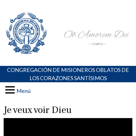
Skip
Portal de los Padres Oblatos. Advocaciones Marianas,
Misioneros Oblatos o.cc.ss
to
Oraciones, Música religiosa y más
content
CONGREGACIÓN DE MISIONEROS OBLATOS DE
LOS CORAZONES SANTÍSIMOS
Menú
Je veux voir Dieu