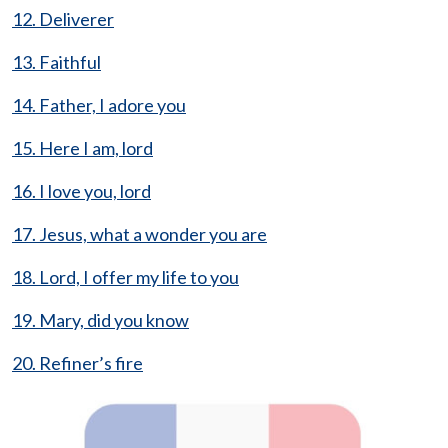
12. Deliverer
13. Faithful
14. Father, I adore you
15. Here I am, lord
16. I love you, lord
17. Jesus, what a wonder you are
18. Lord, I offer my life to you
19. Mary, did you know
20. Refiner’s fire