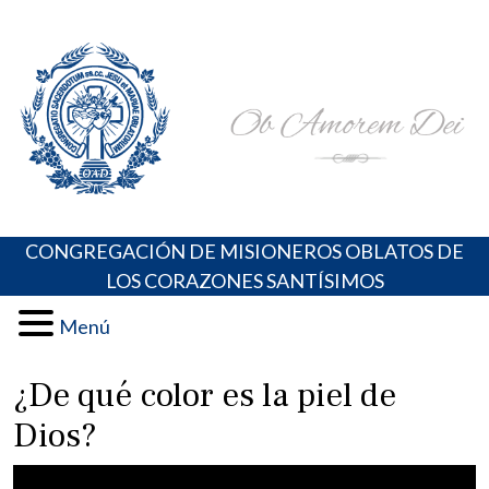
Skip
Portal de los Padres Oblatos. Advocaciones Marianas,
Misioneros Oblatos o.cc.ss
to
Oraciones, Música religiosa y más
content
CONGREGACIÓN DE MISIONEROS OBLATOS DE
LOS CORAZONES SANTÍSIMOS
Menú
¿De qué color es la piel de
Dios?