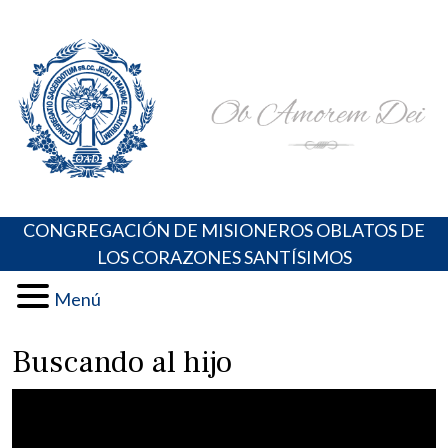
Skip
Portal de los Padres Oblatos. Advocaciones Marianas,
Misioneros Oblatos o.cc.ss
to
Oraciones, Música religiosa y más
content
CONGREGACIÓN DE MISIONEROS OBLATOS DE
LOS CORAZONES SANTÍSIMOS
Menú
Buscando al hijo