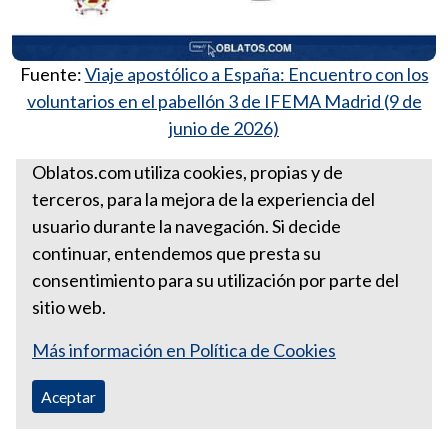
Fuente:
Viaje apostólico a España: Encuentro con los
voluntarios en el pabellón 3 de IFEMA Madrid (9 de
junio de 2026)
Más reflexiones del Papa
Oblatos.com utiliza cookies, propias y de
terceros, para la mejora de la experiencia del
Viaje a España Encuentro con
usuario durante la navegación. Si decide
los voluntarios
continuar, entendemos que presta su
consentimiento para su utilización por parte del
sitio web.
Más información en Política de Cookies
Aceptar