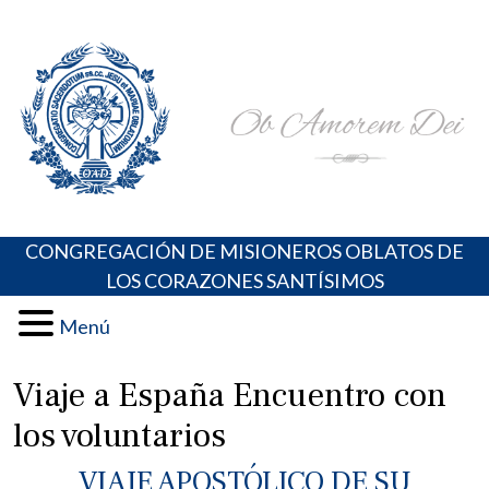
Skip
Portal de los Padres Oblatos. Advocaciones Marianas,
Misioneros Oblatos o.cc.ss
to
Oraciones, Música religiosa y más
content
CONGREGACIÓN DE MISIONEROS OBLATOS DE
LOS CORAZONES SANTÍSIMOS
Menú
Viaje a España Encuentro con
los voluntarios
VIAJE APOSTÓLICO DE SU