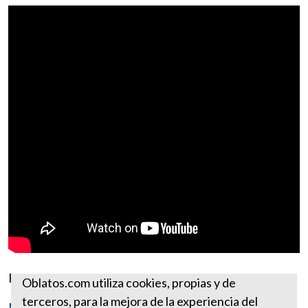
Fuente:
https://www.ewtn.com
Oblatos.com utiliza cookies, propias y de
terceros, para la mejora de la experiencia del
Más reflexiones de octubre