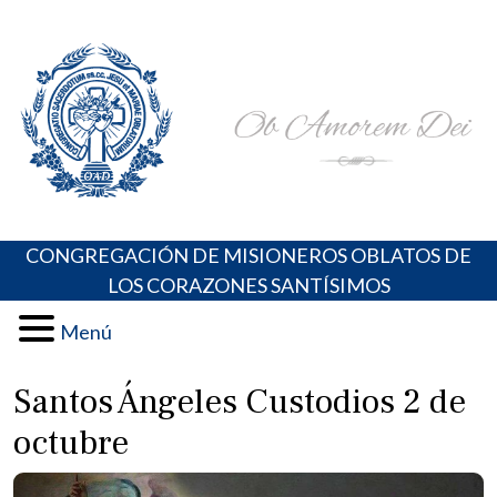
Skip
Portal de los Padres Oblatos. Advocaciones Marianas,
Misioneros Oblatos o.cc.ss
to
Oraciones, Música religiosa y más
content
CONGREGACIÓN DE MISIONEROS OBLATOS DE
LOS CORAZONES SANTÍSIMOS
Menú
Santos Ángeles Custodios 2 de
octubre