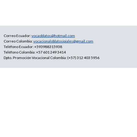
Correo Ecuador:
vocaoblatos@hotmail.com
Correo Colombia:
vocacionaloblatosipiales@gmail.com
Teléfono Ecuador: +593988315938
Teléfono Colombia: +57 601 249 3414
Dpto. Promoción Vocacional Colombia: (+57) 312 403 5956