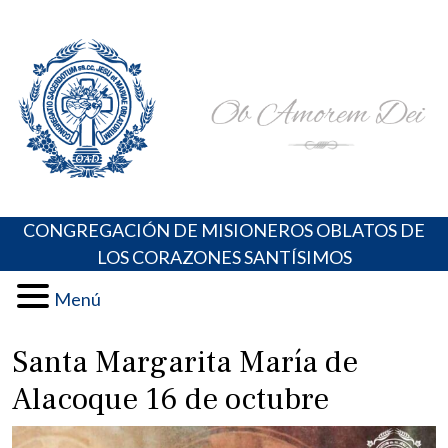
Skip
Portal de los Padres Oblatos. Advocaciones Marianas,
Misioneros Oblatos o.cc.ss
to
Oraciones, Música religiosa y más
content
CONGREGACIÓN DE MISIONEROS OBLATOS DE
LOS CORAZONES SANTÍSIMOS
Menú
Santa Margarita María de
Alacoque 16 de octubre