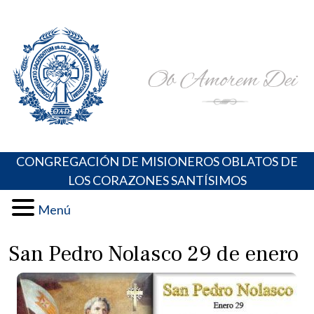
Skip
Portal de los Padres Oblatos. Advocaciones Marianas,
Misioneros Oblatos o.cc.ss
to
Oraciones, Música religiosa y más
content
CONGREGACIÓN DE MISIONEROS OBLATOS DE
LOS CORAZONES SANTÍSIMOS
Menú
San Pedro Nolasco 29 de enero