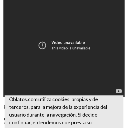
Oblatos.com utiliza cookies, propias y de
terceros, para la mejora de la experiencia del
Fuente:
https://www.ewtn.com/
usuario durante la navegación. Si decide
San Pedro Nolasco
continuar, entendemos que presta su