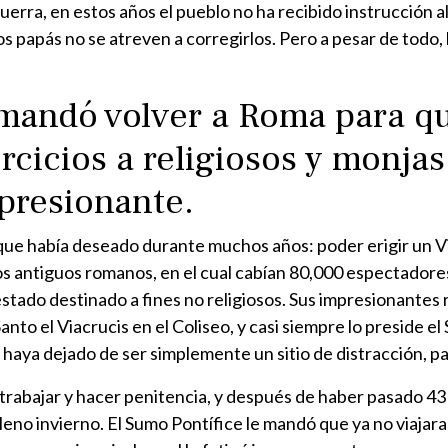
uerra, en estos años el pueblo no ha recibido instrucción a
e los papás no se atreven a corregirlos. Pero a pesar de tod
 mandó volver a Roma para qu
rcicios a religiosos y monjas
presionante.
ue había deseado durante muchos años: poder erigir un Vi
os antiguos romanos, en el cual cabían 80,000 espectadore
estado destinado a fines no religiosos. Sus impresionantes
to el Viacrucis en el Coliseo, y casi siempre lo preside el
 haya dejado de ser simplemente un sitio de distracción, pa
rabajar y hacer penitencia, y después de haber pasado 43
leno invierno. El Sumo Pontífice le mandó que ya no viajara 