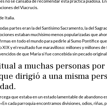
nes no se cansaba de recomendar esta práctica piadosa. En
ciones del Viacrucis.
e Italia.
das partes eran la del Santísimo Sacramento, la del Sagra
ociones estaban muchísimo menos popularizadas que ahora.
rmas en todo el mundo para pedirle al Sumo Pontífice que
 XIX y el resultado fue maravilloso: millones y millones de f
ncidos de que María sí fue concebida sin pecado original
itual a muchas personas por 
que dirigió a una misma per
idad.
órcega que estaba en un estado lamentable de abandono espir
«En cada parroquia encontramos divisiones, odios, riñas, ple