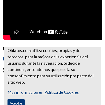
Fuente:
https://www.ewtn.com/
Oblatos.com utiliza cookies, propias y de
terceros, para la mejora de la experiencia del
Más reflexiones de febrero
usuario durante la navegación. Si decide
San Jerónimo Emiliani
continuar, entendemos que presta su
consentimiento para su utilización por parte del
sitio web.
Más información en Política de Cookies
Aceptar