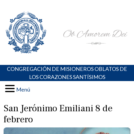
Skip
Portal de los Padres Oblatos. Advocaciones Marianas,
Misioneros Oblatos o.cc.ss
to
Oraciones, Música religiosa y más
content
CONGREGACIÓN DE MISIONEROS OBLATOS DE
LOS CORAZONES SANTÍSIMOS
Menú
San Jerónimo Emiliani 8 de
febrero