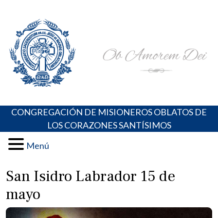
Skip
Portal de los Padres Oblatos. Advocaciones Marianas,
Misioneros Oblatos o.cc.ss
to
Oraciones, Música religiosa y más
content
CONGREGACIÓN DE MISIONEROS OBLATOS DE
LOS CORAZONES SANTÍSIMOS
Menú
San Isidro Labrador 15 de
mayo