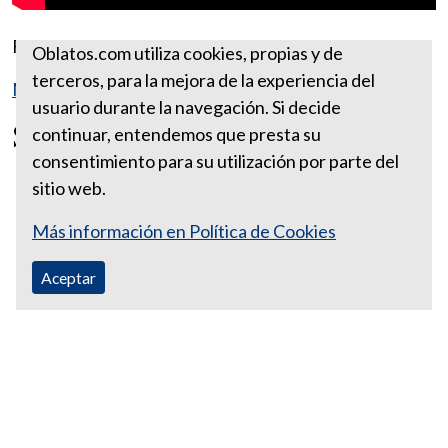
Fuente:
https://www.ewtn.com
Oblatos.com utiliza cookies, propias y de
terceros, para la mejora de la experiencia del
Más reflexiones de Mayo
usuario durante la navegación. Si decide
San Isidro Labrador
continuar, entendemos que presta su
consentimiento para su utilización por parte del
sitio web.
Más información en Política de Cookies
Aceptar
Correo Ecuador:
vocaoblatos@hotmail.com
Correo Colombia:
vocacionaloblatosipiales@gmail.com
Teléfono Ecuador: +593988315938
Teléfono Colombia: +57 601 249 3414
Dpto. Promoción Vocacional Colombia: (+57) 312 403 5956