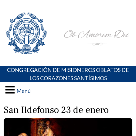
Skip
Portal de los Padres Oblatos. Advocaciones Marianas,
Misioneros Oblatos o.cc.ss
to
Oraciones, Música religiosa y más
content
CONGREGACIÓN DE MISIONEROS OBLATOS DE
LOS CORAZONES SANTÍSIMOS
Menú
San Ildefonso 23 de enero