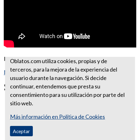
Fuente:
https://www.ewtn.com/
Oblatos.com utiliza cookies, propias y de
terceros, para la mejora de la experiencia del
Más reflexiones de enero
usuario durante la navegación. Si decide
San Ildefonso
continuar, entendemos que presta su
consentimiento para su utilización por parte del
sitio web.
Más información en Política de Cookies
Aceptar