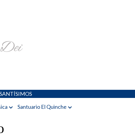
religiosa y más
SANTÍSIMOS
ica
Santuario El Quinche
o