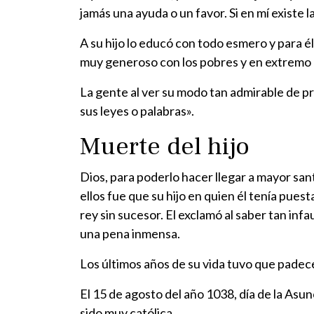
jamás una ayuda o un favor. Si en mí existe 
A su hijo lo educó con todo esmero y para é
muy generoso con los pobres y en extremo r
La gente al ver su modo tan admirable de p
sus leyes o palabras».
Muerte del hijo
Dios, para poderlo hacer llegar a mayor sa
ellos fue que su hijo en quien él tenía pue
rey sin sucesor. El exclamó al saber tan infa
una pena inmensa.
Los últimos años de su vida tuvo que padec
El 15 de agosto del año 1038, día de la As
sido muy católica.