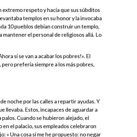
con extremo respeto y hacía que sus súbditos
 Levantaba templos en su honor y la invocaba
ada 10 pueblos debían construir un templo,
 mantener el personal de religiosos allá. Lo
hora sí se van a acabar los pobres!». El
 pero prefería siempre a los más pobres,
 de noche por las calles a repartir ayudas. Y
 llevaba. Estos, incapaces de aguardar a
 a palos. Cuando se hubieron alejado, el
to en el palacio, sus empleados celebraron
ijo: » Una cosa sí me he propuesto: no negar