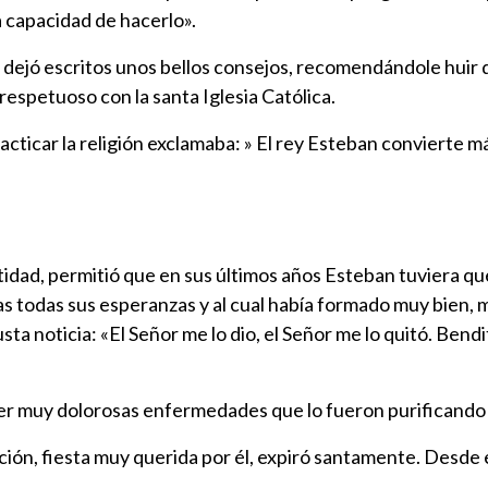
la capacidad de hacerlo».
l dejó escritos unos bellos consejos, recomendándole huir d
espetuoso con la santa Iglesia Católica.
racticar la religión exclamaba: » El rey Esteban convierte
ntidad, permitió que en sus últimos años Esteban tuviera q
stas todas sus esperanzas y al cual había formado muy bien,
usta noticia: «El Señor me lo dio, el Señor me lo quitó. Ben
er muy dolorosas enfermedades que lo fueron purificando 
unción, fiesta muy querida por él, expiró santamente. Desd