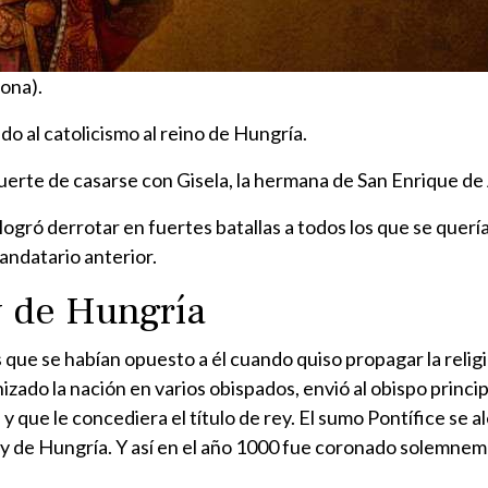
ona).
do al catolicismo al reino de Hungría.
uerte de casarse con Gisela, la hermana de San Enrique de A
ogró derrotar en fuertes batallas a todos los que se querí
andatario anterior.
 de Hungría
ue se habían opuesto a él cuando quiso propagar la religión
ganizado la nación en varios obispados, envió al obispo princ
s y que le concediera el título de rey. El sumo Pontífice se
ey de Hungría. Y así en el año 1000 fue coronado solemnem