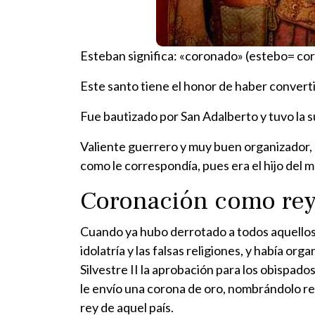
Esteban significa: «coronado» (estebo= cor
Este santo tiene el honor de haber converti
Fue bautizado por San Adalberto y tuvo la s
Valiente guerrero y muy buen organizador, l
como le correspondía, pues era el hijo del m
Coronación como rey
Cuando ya hubo derrotado a todos aquellos q
idolatría y las falsas religiones, y había or
Silvestre II la aprobación para los obispado
le envío una corona de oro, nombrándolo r
rey de aquel país.