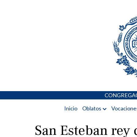
Skip
Portal de los 
to
content
CONGREGAC
Inicio
Oblatos
Vocacione
San Esteban rey 