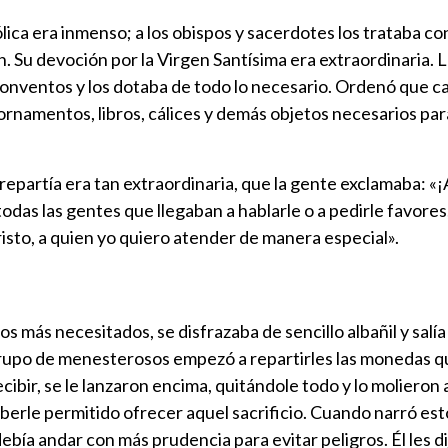
tólica era inmenso; a los obispos y sacerdotes los trataba 
. Su devoción por la Virgen Santísima era extraordinaria.
onventos y los dotaba de todo lo necesario. Ordenó que c
ornamentos, libros, cálices y demás objetos necesarios para
epartía era tan extraordinaria, que la gente exclamaba: «¡A
as las gentes que llegaban a hablarle o a pedirle favores,
isto, a quien yo quiero atender de manera especial».
os más necesitados, se disfrazaba de sencillo albañil y salía
upo de menesterosos empezó a repartirles las monedas que
ecibir, se le lanzaron encima, quitándole todo y lo molieron
haberle permitido ofrecer aquel sacrificio. Cuando narró es
ebía andar con más prudencia para evitar peligros. Él les d