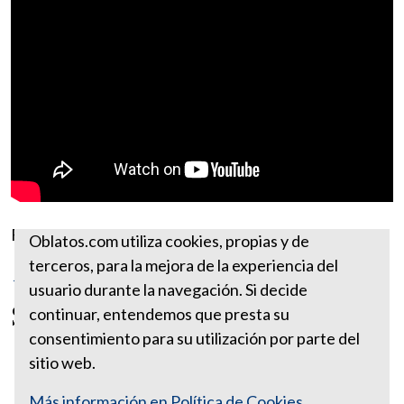
Fuente:
https://www.ewtn.com
Oblatos.com utiliza cookies, propias y de
terceros, para la mejora de la experiencia del
Más reflexiones de junio
usuario durante la navegación. Si decide
San Efrén
continuar, entendemos que presta su
consentimiento para su utilización por parte del
sitio web.
Más información en Política de Cookies