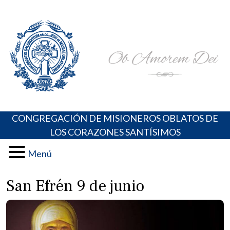
Skip
Portal de los Padres Oblatos. Advocaciones Marianas,
Misioneros Oblatos o.cc.ss
to
Oraciones, Música religiosa y más
content
CONGREGACIÓN DE MISIONEROS OBLATOS DE
LOS CORAZONES SANTÍSIMOS
Menú
San Efrén 9 de junio