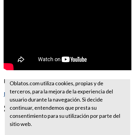
Fuente:
https://www.es.catholic.net
Oblatos.com utiliza cookies, propias y de
terceros, para la mejora de la experiencia del
Más reflexiones de febrero
usuario durante la navegación. Si decide
San Benito de Aniane
continuar, entendemos que presta su
consentimiento para su utilización por parte del
sitio web.