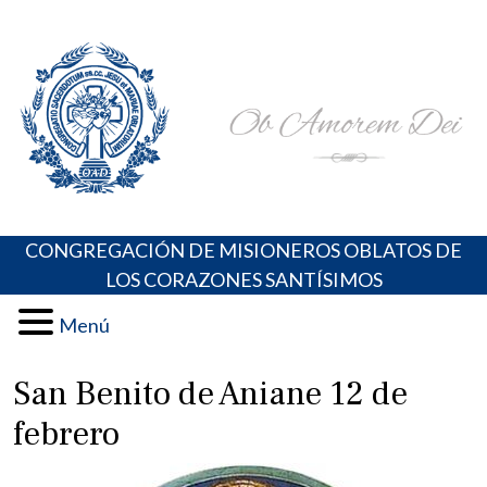
Skip
Portal de los Padres Oblatos. Advocaciones Marianas,
Misioneros Oblatos o.cc.ss
to
Oraciones, Música religiosa y más
content
CONGREGACIÓN DE MISIONEROS OBLATOS DE
LOS CORAZONES SANTÍSIMOS
Menú
San Benito de Aniane 12 de
febrero