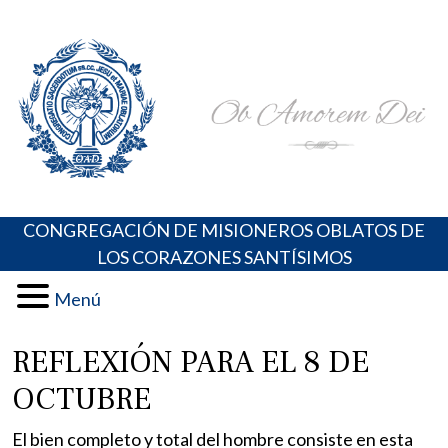
Skip
Portal de los Padres Oblatos. Advocaciones Marianas,
Misioneros Oblatos o.cc.ss
to
Oraciones, Música religiosa y más
content
CONGREGACIÓN DE MISIONEROS OBLATOS DE
LOS CORAZONES SANTÍSIMOS
Menú
REFLEXIÓN PARA EL 8 DE
OCTUBRE
El bien completo y total del hombre consiste en esta