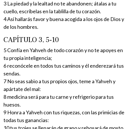
3 La piedad y la lealtad no te abandonen; átalas a tu
cuello, escríbelas en la tablilla de tu corazón.
4 Así hallarás favor y buena acogida a los ojos de Dios y
de los hombres.
CAPÍTULO 3, 5-10
5 Confía en Yahveh de todo corazón y no te apoyes en
tu propia inteligencia;
6 reconócele en todos tus caminos y él enderezará tus
sendas.
7 No seas sabio a tus propios ojos, teme a Yahveh y
apártate del mal:
8 medicina será para tu carne y refrigerio para tus
huesos.
9 Honra a Yahveh con tus riquezas, con las primicias de
todas tus ganancias:
10 tus trojes se llenarán de grano y rebosará de mosto