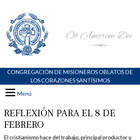
Skip
Portal de los Padres Oblatos. Advocaciones Marianas,
Misioneros Oblatos o.cc.ss
to
Oraciones, Música religiosa y más
content
CONGREGACIÓN DE MISIONEROS OBLATOS DE
LOS CORAZONES SANTÍSIMOS
Menú
REFLEXIÓN PARA EL 8 DE
FEBRERO
El cristianismo hace del trabajo, principal productor y