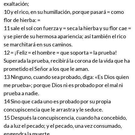
exaltación;
10 y el rico, en su humillación, porque pasará = como
flor de hierba: =
11 sale el sol con fuerza y = seca la hierba y su flor cae =
y se pierde su hermosa apariencia; así también el rico
se marchitará en sus caminos.
12 = ¡Feliz = el hombre = que soporta = la prueba!
Superada la prueba, recibirá la corona de la vida que ha
prometido el Señor a los que le aman.
13 Ninguno, cuando sea probado, diga: «Es Dios quien
me prueba»; porque Dios ni es probado por el mal ni
prueba a nadie.
14 Sino que cada uno es probado por su propia
concupiscencia que le arrastra y le seduce.
15 Después la concupiscencia, cuando ha concebido,
da a luz el pecado; y el pecado, una vez consumado,
engendra la muerte.