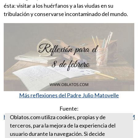
ésta: visitar a los huérfanos y a las viudas en su
tribulación y conservarse incontaminado del mundo.
Más reflexiones del Padre Julio Matovelle
Fuente:
http://www.vatican.va/archive/ESL0506/__P10C.HTM
Oblatos.com utiliza cookies, propias y de
terceros, para la mejora de la experiencia del
REFLEXIÓN PARA EL 8 DE
usuario durante la navegación. Si decide