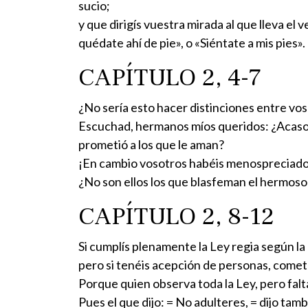
sucio;
y que dirigís vuestra mirada al que lleva el 
quédate ahí de pie», o «Siéntate a mis pies».
CAPÍTULO 2, 4-7
¿No sería esto hacer distinciones entre vos
Escuchad, hermanos míos queridos: ¿Acaso 
prometió a los que le aman?
¡En cambio vosotros habéis menospreciado al
¿No son ellos los que blasfeman el hermos
CAPÍTULO 2, 8-12
Si cumplís plenamente la Ley regia según la 
pero si tenéis acepción de personas, comet
Porque quien observa toda la Ley, pero falt
Pues el que dijo: = No adulteres, = dijo tam