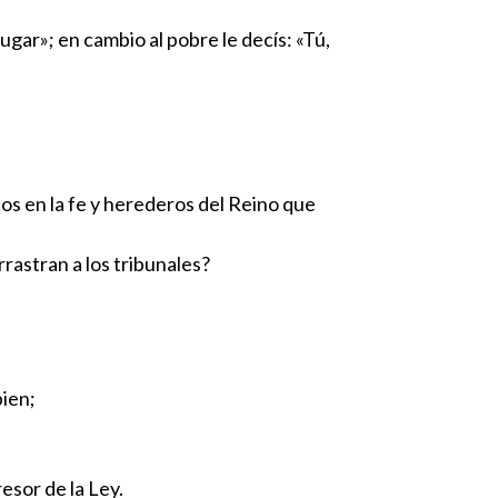
lugar»; en cambio al pobre le decís: «Tú,
s en la fe y herederos del Reino que
rastran a los tribunales?
bien;
esor de la Ley.