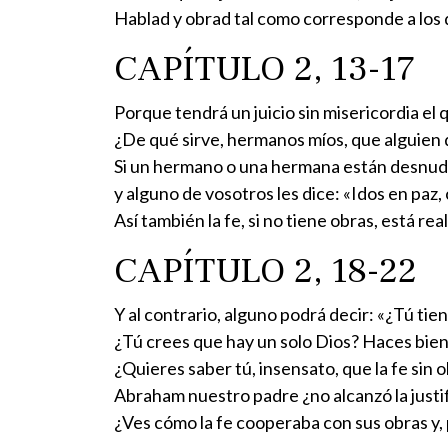
Hablad y obrad tal como corresponde a los q
CAPÍTULO 2, 13-17
Porque tendrá un juicio sin misericordia el q
¿De qué sirve, hermanos míos, que alguien di
Si un hermano o una hermana están desnudo
y alguno de vosotros les dice: «Idos en paz,
Así también la fe, si no tiene obras, está r
CAPÍTULO 2, 18-22
Y al contrario, alguno podrá decir: «¿Tú tie
¿Tú crees que hay un solo Dios? Haces bien
¿Quieres saber tú, insensato, que la fe sin o
Abraham nuestro padre ¿no alcanzó la justifi
¿Ves cómo la fe cooperaba con sus obras y, p