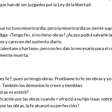
ue han de ser juzgados por la Ley de la libertad.
ue no tuvo misericordia; pero la misericordia se siente super
ga: «Tengo fe», si no tiene obras? ¿Acaso podrá salvarle la
s y carecen del sustento diario,
 calentaos y hartaos», pero no les dais lo necesario para el 
ealmente muerta.
nes fe?; pues yo tengo obras. Pruébame tu fe sin obras y yo 
. También los demonios lo creen y tiemblan.
bras es estéril?
cación por las obras cuando = ofreció a su hijo Isaac sobre 
or las obras, la fe alcanzó su perfección?