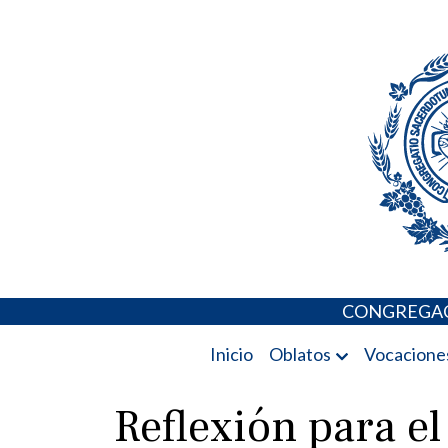
Skip
Portal de los 
to
content
CONGREGAC
Inicio
Oblatos
Vocacione
Reflexión para e