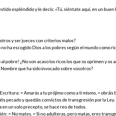
vestido espléndido y le decís: «Tú, siéntate aquí, en un buen 
otros y ser jueces con criterios malos?
no ha escogido Dios a los pobres según el mundo como rico
 pobre! ¿No son acaso los ricos los que os oprimen y os ar
o Nombre que ha sido invocado sobre vosotros?
Escritura: = Amarás a tu prójimo como a ti mismo, = obráis 
éis pecado y quedáis convictos de transgresión por la Ley.
a en un solo precepto, se hace reo de todos.
bién: = No mates. = Si no adulteras, pero matas, eres transgr