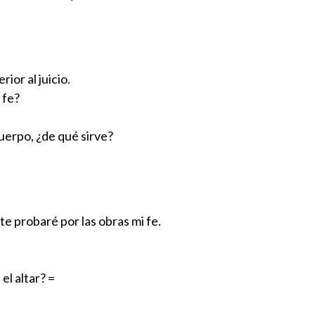
ior al juicio.
 fe?
cuerpo, ¿de qué sirve?
te probaré por las obras mi fe.
el altar? =