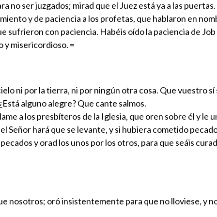
a no ser juzgados; mirad que el Juez está ya a las puertas.
iento y de paciencia a los profetas, que hablaron en nomb
sufrieron con paciencia. Habéis oído la paciencia de Job en
o y misericordioso. =
lo ni por la tierra, ni por ningún otra cosa. Que vuestro sí se
¿Está alguno alegre? Que cante salmos.
me a los presbíteros de la Iglesia, que oren sobre él y le 
 y el Señor hará que se levante, y si hubiera cometido pecad
ados y orad los unos por los otros, para que seáis curado
e nosotros; oró insistentemente para que no lloviese, y no 