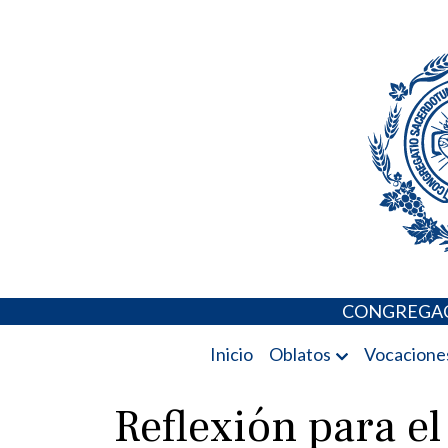
Skip
Portal de los 
to
content
CONGREGAC
Inicio
Oblatos
Vocacione
Reflexión para el