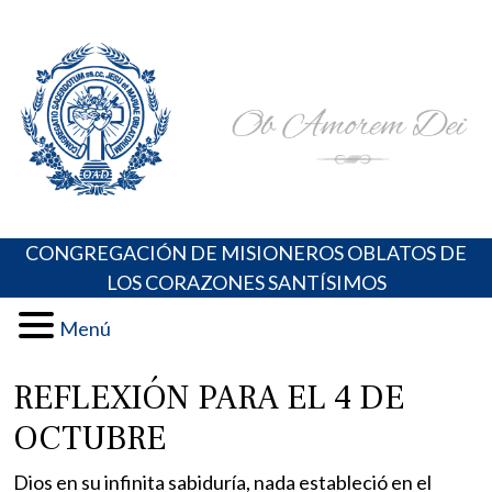
Skip
Portal de los Padres Oblatos. Advocaciones Marianas,
Misioneros Oblatos o.cc.ss
to
Oraciones, Música religiosa y más
content
CONGREGACIÓN DE MISIONEROS OBLATOS DE
LOS CORAZONES SANTÍSIMOS
Menú
REFLEXIÓN PARA EL 4 DE
OCTUBRE
Dios en su infinita sabiduría, nada estableció en el