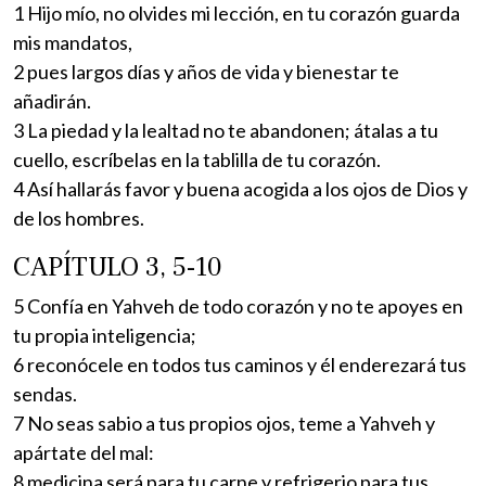
1 Hijo mío, no olvides mi lección, en tu corazón guarda
mis mandatos,
2 pues largos días y años de vida y bienestar te
añadirán.
3 La piedad y la lealtad no te abandonen; átalas a tu
cuello, escríbelas en la tablilla de tu corazón.
4 Así hallarás favor y buena acogida a los ojos de Dios y
de los hombres.
CAPÍTULO 3, 5-10
5 Confía en Yahveh de todo corazón y no te apoyes en
tu propia inteligencia;
6 reconócele en todos tus caminos y él enderezará tus
sendas.
7 No seas sabio a tus propios ojos, teme a Yahveh y
apártate del mal:
8 medicina será para tu carne y refrigerio para tus