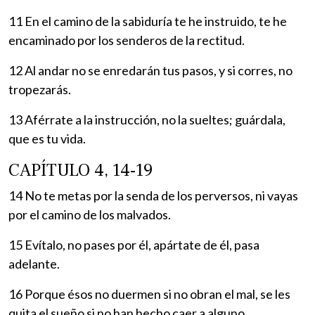
11 En el camino de la sabiduría te he instruido, te he
encaminado por los senderos de la rectitud.
12 Al andar no se enredarán tus pasos, y si corres, no
tropezarás.
13 Aférrate a la instrucción, no la sueltes; guárdala,
que es tu vida.
CAPÍTULO 4, 14-19
14 No te metas por la senda de los perversos, ni vayas
por el camino de los malvados.
15 Evítalo, no pases por él, apártate de él, pasa
adelante.
16 Porque ésos no duermen si no obran el mal, se les
quita el sueño si no han hecho caer a alguno.