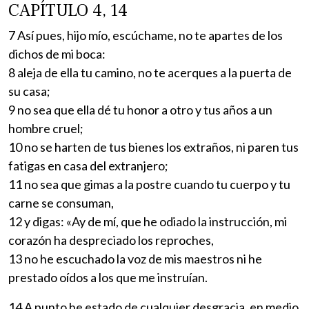
CAPÍTULO 4, 14
7 Así pues, hijo mío, escúchame, no te apartes de los
dichos de mi boca:
8 aleja de ella tu camino, no te acerques a la puerta de
su casa;
9 no sea que ella dé tu honor a otro y tus años a un
hombre cruel;
10 no se harten de tus bienes los extraños, ni paren tus
fatigas en casa del extranjero;
11 no sea que gimas a la postre cuando tu cuerpo y tu
carne se consuman,
12 y digas: «Ay de mí, que he odiado la instrucción, mi
corazón ha despreciado los reproches,
13 no he escuchado la voz de mis maestros ni he
prestado oídos a los que me instruían.
14 A punto he estado de cualquier desgracia, en medio