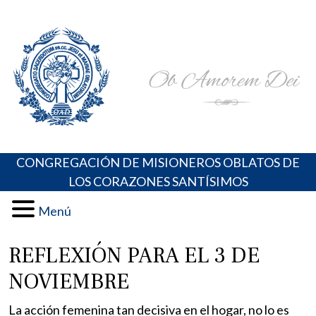
Skip
Portal de los Padres Oblatos. Advocaciones Marianas,
Misioneros Oblatos o.cc.ss
to
Oraciones, Música religiosa y más
content
CONGREGACIÓN DE MISIONEROS OBLATOS DE
LOS CORAZONES SANTÍSIMOS
Menú
REFLEXIÓN PARA EL 3 DE
NOVIEMBRE
La acción femenina tan decisiva en el hogar, no lo es