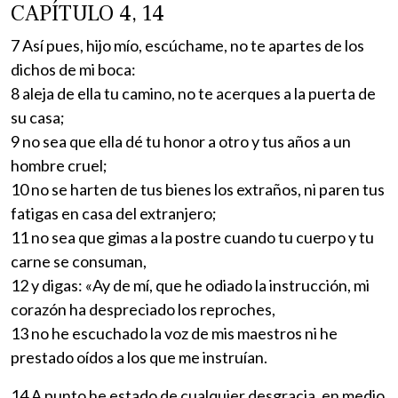
CAPÍTULO 4, 14
7 Así pues, hijo mío, escúchame, no te apartes de los
dichos de mi boca:
8 aleja de ella tu camino, no te acerques a la puerta de
su casa;
9 no sea que ella dé tu honor a otro y tus años a un
hombre cruel;
10 no se harten de tus bienes los extraños, ni paren tus
fatigas en casa del extranjero;
11 no sea que gimas a la postre cuando tu cuerpo y tu
carne se consuman,
12 y digas: «Ay de mí, que he odiado la instrucción, mi
corazón ha despreciado los reproches,
13 no he escuchado la voz de mis maestros ni he
prestado oídos a los que me instruían.
14 A punto he estado de cualquier desgracia, en medio