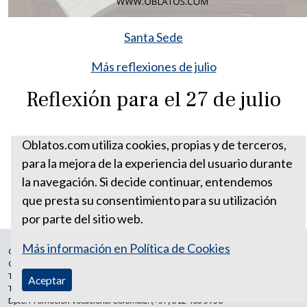
Santa Sede
Más reflexiones de julio
Reflexión para el 27 de julio
Oblatos.com utiliza cookies, propias y de terceros,
para la mejora de la experiencia del usuario durante
la navegación. Si decide continuar, entendemos
que presta su consentimiento para su utilización
por parte del sitio web.
Más información en Política de Cookies
Correo Ecuador:
vocaoblatos@hotmail.com
Correo Colombia:
vocacionaloblatosipiales@gmail.com
Teléfono Ecuador: +593988315938
Aceptar
Teléfono Colombia: +57 601 249 3414
Dpto. Promoción Vocacional Colombia: (+57) 312 403 5956