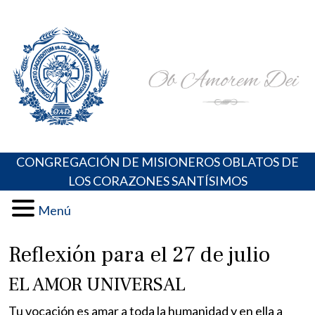
Skip
Portal de los Padres Oblatos. Advocaciones Marianas,
Misioneros Oblatos o.cc.ss
to
Oraciones, Música religiosa y más
content
CONGREGACIÓN DE MISIONEROS OBLATOS DE
LOS CORAZONES SANTÍSIMOS
Menú
Reflexión para el 27 de julio
EL AMOR UNIVERSAL
Tu vocación es amar a toda la humanidad y en ella a