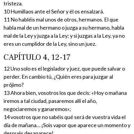
tristeza.
10 Humillaos ante el Señor y él os ensalzará.
11 No habléis mal unos de otros, hermanos. El que
habla mal de un hermano o juzga a su hermano, habla
mal de la Ley y juzga a la Ley; y si juzgas a la Ley, ya no
eres un cumplidor de la Ley, sino un juez.
CAPÍTULO 4, 12-17
12 Uno solo es el legislador y juez, que puede salvar o
perder. En cambio tú, ¿Quién eres para juzgar al
prójimo?
13 Ahora bien, vosotros los que decís: «Hoy o mañana
iremos a tal ciudad, pasaremos allí el año,
negociaremos y ganaremos»;
14 vosotros que no sabéis qué será de vuestra vida el
día de mañana… ¡Sois vapor que aparece un momento y
después desaparece!