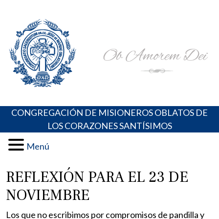
Skip
Portal de los Padres Oblatos. Advocaciones Marianas,
Misioneros Oblatos o.cc.ss
to
Oraciones, Música religiosa y más
content
CONGREGACIÓN DE MISIONEROS OBLATOS DE
LOS CORAZONES SANTÍSIMOS
Menú
REFLEXIÓN PARA EL 23 DE
NOVIEMBRE
Los que no escribimos por compromisos de pandilla y