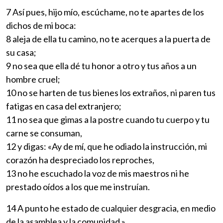
7 Así pues, hijo mío, escúchame, no te apartes de los
dichos de mi boca:
8 aleja de ella tu camino, no te acerques a la puerta de
su casa;
9 no sea que ella dé tu honor a otro y tus años a un
hombre cruel;
10 no se harten de tus bienes los extraños, ni paren tus
fatigas en casa del extranjero;
11 no sea que gimas a la postre cuando tu cuerpo y tu
carne se consuman,
12 y digas: «Ay de mí, que he odiado la instrucción, mi
corazón ha despreciado los reproches,
13 no he escuchado la voz de mis maestros ni he
prestado oídos a los que me instruían.
14 A punto he estado de cualquier desgracia, en medio
de la asamblea y la comunidad.»