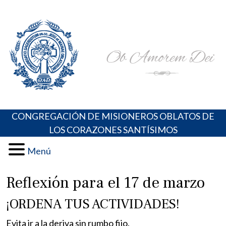
Skip
Portal de los Padres Oblatos. Advocaciones Marianas,
Misioneros Oblatos o.cc.ss
to
Oraciones, Música religiosa y más
content
CONGREGACIÓN DE MISIONEROS OBLATOS DE
LOS CORAZONES SANTÍSIMOS
Menú
Reflexión para el 17 de marzo
¡ORDENA TUS ACTIVIDADES!
Evita ir a la deriva sin rumbo fijo.