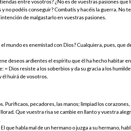
ntiendas entre vosotros? ¿No es de vuestras pasiones que
is y no podéis conseguir? Combatís y hacéis la guerra. No t
a intención de malgastarlo en vuestras pasiones.
on el mundo es enemistad con Dios? Cualquiera, pues, que 
iene deseos ardientes el espíritu que él ha hecho habitar e
 = Dios resiste a los soberbios y da su gracia a los humilde
y él huirá de vosotros.
os. Purificaos, pecadores, las manos; limpiad los corazones
lorad. Que vuestra risa se cambie en llanto y vuestra alegrí
.
l que habla mal de un hermano o juzga a su hermano, habla ma