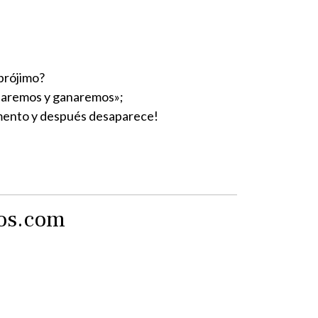
 prójimo?
ociaremos y ganaremos»;
omento y después desaparece!
tos.com