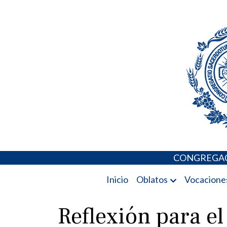
Skip
Portal de los 
to
content
CONGREGAC
Inicio
Oblatos
Vocacione
Reflexión para el