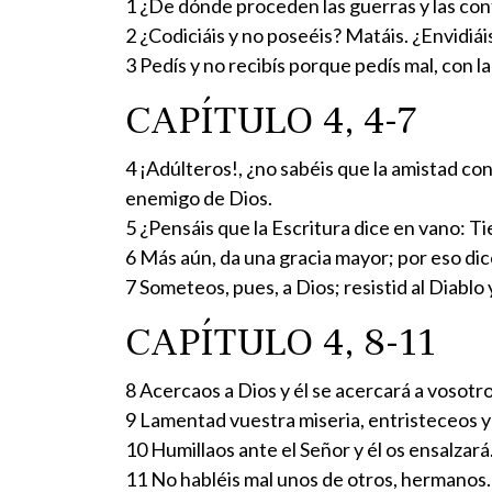
1 ¿De dónde proceden las guerras y las co
2 ¿Codiciáis y no poseéis? Matáis. ¿Envidiá
3 Pedís y no recibís porque pedís mal, con l
CAPÍTULO 4, 4-7
4 ¡Adúlteros!, ¿no sabéis que la amistad c
enemigo de Dios.
5 ¿Pensáis que la Escritura dice en vano: T
6 Más aún, da una gracia mayor; por eso dice:
7 Someteos, pues, a Dios; resistid al Diablo 
CAPÍTULO 4, 8-11
8 Acercaos a Dios y él se acercará a vosotr
9 Lamentad vuestra miseria, entristeceos y l
10 Humillaos ante el Señor y él os ensalzará
11 No habléis mal unos de otros, hermanos. E