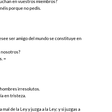
 luchan en vuestros miembros?
enéis porque no pedís.
desee ser amigo del mundo se constituye en
n nosotros?
s. =
, hombres irresolutos.
a en tristeza.
l de la Ley y juzga a la Ley; y si juzgas a