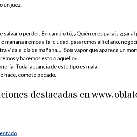
o un juez.
de salvar o perder. En cambio tú, ¿Quién eres para juzgar al
y o mañana iremos a tal ciudad, pasaremos allí el año, neg
stra vida el día de mañana… ¡Sois vapor que aparece un m
iviremos y haremos esto o aquello».
nería. Toda jactancia de este tipo es mala.
 lo hace, comete pecado.
raciones destacadas en www.obla
mentado