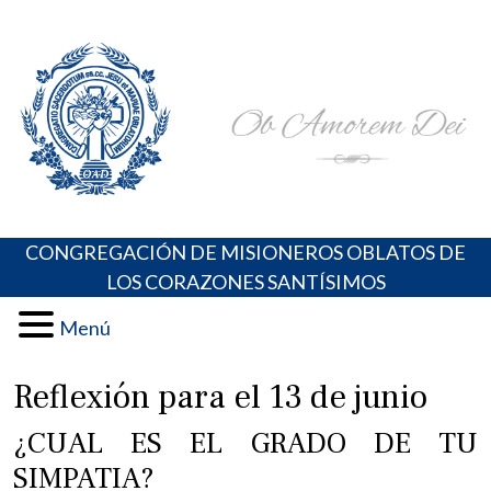
Skip
Portal de los Padres Oblatos. Advocaciones Marianas,
Misioneros Oblatos o.cc.ss
to
Oraciones, Música religiosa y más
content
CONGREGACIÓN DE MISIONEROS OBLATOS DE
LOS CORAZONES SANTÍSIMOS
Menú
Reflexión para el 13 de junio
¿CUAL ES EL GRADO DE TU
SIMPATIA?