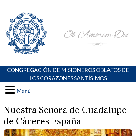
Skip
Portal de los Padres Oblatos. Advocaciones Marianas,
Misioneros Oblatos o.cc.ss
to
Oraciones, Música religiosa y más
content
CONGREGACIÓN DE MISIONEROS OBLATOS DE
LOS CORAZONES SANTÍSIMOS
Menú
Nuestra Señora de Guadalupe
de Cáceres España