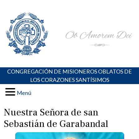
Skip
Portal de los Padres Oblatos. Advocaciones Marianas,
Misioneros Oblatos o.cc.ss
to
Oraciones, Música religiosa y más
content
CONGREGACIÓN DE MISIONEROS OBLATOS DE
LOS CORAZONES SANTÍSIMOS
Menú
Nuestra Señora de san
Sebastián de Garabandal