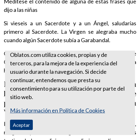
Medítese el contenido de alguna de estas frases que
dijo a las niñas
Si vieseis a un Sacerdote y a un Ángel, saludarías
primero al Sacerdote. La Virgen se alegraba mucho
cuando algún Sacerdote subía a Garabandal.
Obedeced al Obispo antes que a Mí. Así sucede que
Oblatos.com utiliza cookies, propias y de
Conchita pide permiso al Obispo de Santander para
terceros, para la mejora de la experiencia del
hacer declaraciones.
usuario durante la navegación. Si decide
continuar, entendemos que presta su
La Virgen tenía especial atención para
consentimiento para su utilización por parte del
los Sacerdotes y aunque viniesen de
sitio web.
paisano las Niñas por medio de la
Más información en Política de Cookies
Virgen lo sabían y acudían a ellos.
Esto mismo sucedía también con los religiosos,
Aceptar
religiosas y los fieles en general, todo el mundo es