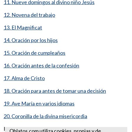
11. Nueve domingos al divino niño Jesús
12. Novena del trabajo
13. El Magnificat
14. Oración por los hijos
15. Oración de cumpleaños
16. Oración antes de la confesión
17. Alma de Cristo
18. Oración para antes de tomar una decisión
19. Ave María en varios idiomas
20. Coronilla de la divina misericordia
Fuente:
https://www.es.catholic.net
Oblatos.com utiliza cookies, propias y de