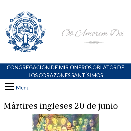
Skip
Portal de los Padres Oblatos. Advocaciones Marianas,
Misioneros Oblatos o.cc.ss
to
Oraciones, Música religiosa y más
content
CONGREGACIÓN DE MISIONEROS OBLATOS DE
LOS CORAZONES SANTÍSIMOS
Menú
Mártires ingleses 20 de junio