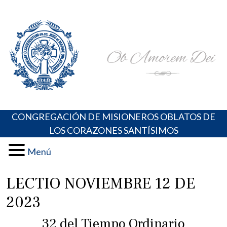
Skip
Portal de los Padres Oblatos. Advocaciones Marianas,
Misioneros Oblatos o.cc.ss
to
Oraciones, Música religiosa y más
content
CONGREGACIÓN DE MISIONEROS OBLATOS DE
LOS CORAZONES SANTÍSIMOS
Menú
LECTIO NOVIEMBRE 12 DE
2023
32 del Tiempo Ordinario