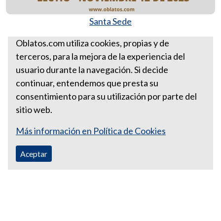
Santa Sede
Más Lectios Divinas
Oblatos.com utiliza cookies, propias y de
terceros, para la mejora de la experiencia del
LECTIO NOVIEMBRE 12 DE
usuario durante la navegación. Si decide
2023
continuar, entendemos que presta su
consentimiento para su utilización por parte del
sitio web.
Más información en Política de Cookies
Aceptar
Correo Ecuador:
vocaoblatos@hotmail.com
Correo Colombia:
vocacionaloblatosipiales@gmail.com
Teléfono Ecuador: +593988315938
Teléfono Colombia: +57 601 249 3414