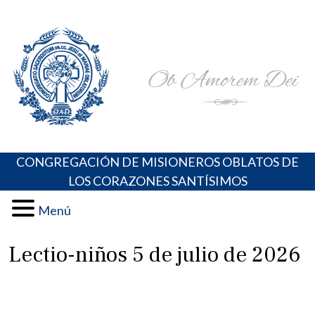
Skip
Portal de los Padres Oblatos. Advocaciones Marianas,
Misioneros Oblatos o.cc.ss
to
Oraciones, Música religiosa y más
content
CONGREGACIÓN DE MISIONEROS OBLATOS DE
LOS CORAZONES SANTÍSIMOS
Menú
Lectio-niños 5 de julio de 2026