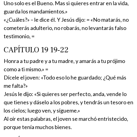
Uno solo es el Bueno. Mas si quieres entrar en la vida,
guarda los mandamientos.»
«¿Cuáles?» – le dice él. Y Jesús dijo: = «No matarás, no
cometerás adulterio, no robarás, no levantarás falso
testimonio, =
CAPÍTULO 19 19-22
Honra a tu padre y a tu madre, y amarás a tu prójimo
como a ti mismo.» =
Dícele el joven: «Todo eso lo he guardado; ¿Qué más
me falta?»
Jesús le dijo: «Si quieres ser perfecto, anda, vende lo
que tienes y dáselo a los pobres, y tendrás un tesoro en
los cielos; luego ven, y sígueme.»
Al oír estas palabras, el joven se marchó entristecido,
porque tenía muchos bienes.