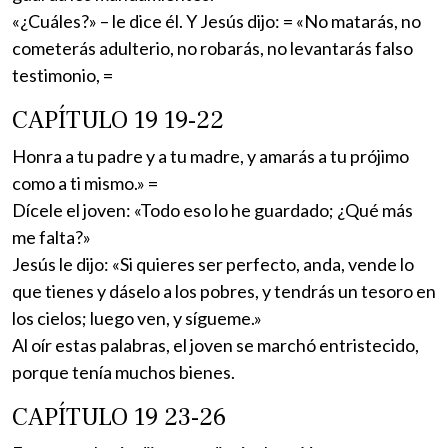
«¿Cuáles?» – le dice él. Y Jesús dijo: = «No matarás, no
cometerás adulterio, no robarás, no levantarás falso
testimonio, =
CAPÍTULO 19 19-22
Honra a tu padre y a tu madre, y amarás a tu prójimo
como a ti mismo.» =
Dícele el joven: «Todo eso lo he guardado; ¿Qué más
me falta?»
Jesús le dijo: «Si quieres ser perfecto, anda, vende lo
que tienes y dáselo a los pobres, y tendrás un tesoro en
los cielos; luego ven, y sígueme.»
Al oír estas palabras, el joven se marchó entristecido,
porque tenía muchos bienes.
CAPÍTULO 19 23-26