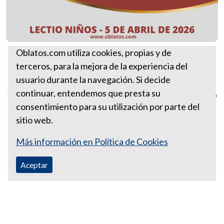
Santa Sede
Oblatos.com utiliza cookies, propias y de
terceros, para la mejora de la experiencia del
Más Lectios Divinas para niños
usuario durante la navegación. Si decide
Lectio-niños 5 de abril de 2026
continuar, entendemos que presta su
consentimiento para su utilización por parte del
sitio web.
Más información en Política de Cookies
Aceptar
Correo Ecuador:
vocaoblatos@hotmail.com
Correo Colombia:
vocacionaloblatosipiales@gmail.com
Teléfono Ecuador: +593988315938