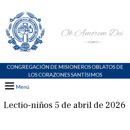
Skip
Portal de los Padres Oblatos. Advocaciones Marianas,
Misioneros Oblatos o.cc.ss
to
Oraciones, Música religiosa y más
content
CONGREGACIÓN DE MISIONEROS OBLATOS DE
LOS CORAZONES SANTÍSIMOS
Menú
Lectio-niños 5 de abril de 2026