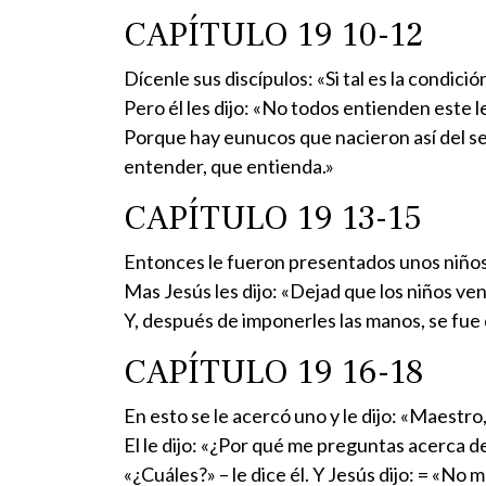
CAPÍTULO 19 10-12
Dícenle sus discípulos: «Si tal es la condic
Pero él les dijo: «No todos entienden este l
Porque hay eunucos que nacieron así del sen
entender, que entienda.»
CAPÍTULO 19 13-15
Entonces le fueron presentados unos niños p
Mas Jesús les dijo: «Dejad que los niños ven
Y, después de imponerles las manos, se fue d
CAPÍTULO 19 16-18
En esto se le acercó uno y le dijo: «Maestr
El le dijo: «¿Por qué me preguntas acerca d
«¿Cuáles?» – le dice él. Y Jesús dijo: = «No