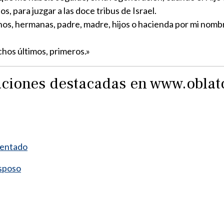
, para juzgar a las doce tribus de Israel.
os, hermanas, padre, madre, hijos o hacienda por mi nombre
hos últimos, primeros.»
raciones destacadas en www.obla
mentado
esposo