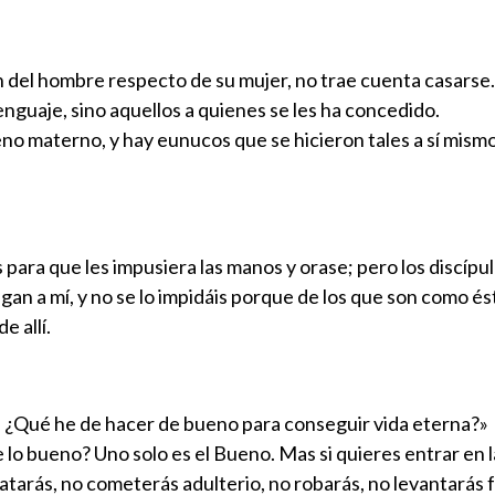
ión del hombre respecto de su mujer, no trae cuenta casarse.
enguaje, sino aquellos a quienes se les ha concedido.
o materno, y hay eunucos que se hicieron tales a sí mismo
ara que les impusiera las manos y orase; pero los discípulo
gan a mí, y no se lo impidáis porque de los que son como ést
e allí.
o, ¿Qué he de hacer de bueno para conseguir vida eterna?»
e lo bueno? Uno solo es el Bueno. Mas si quieres entrar en 
 matarás, no cometerás adulterio, no robarás, no levantarás 