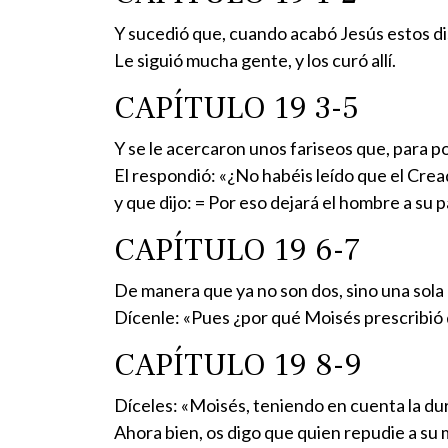
Y sucedió que, cuando acabó Jesús estos disc
Le siguió mucha gente, y los curó allí.
CAPÍTULO 19 3-5
Y se le acercaron unos fariseos que, para p
El respondió: «¿No habéis leído que el Crea
y que dijo: = Por eso dejará el hombre a su p
CAPÍTULO 19 6-7
De manera que ya no son dos, sino una sola 
Dícenle: «Pues ¿por qué Moisés prescribió d
CAPÍTULO 19 8-9
Díceles: «Moisés, teniendo en cuenta la dur
Ahora bien, os digo que quien repudie a su m