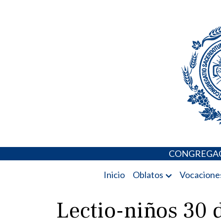
Skip
Portal de los 
to
content
CONGREGAC
Inicio
Oblatos
Vocacione
Lectio-niños 30