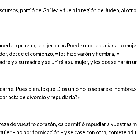
ursos, partió de Galilea y fue a la región de Judea, al otro
onerle a prueba, le dijeron: «¿Puede uno repudiar a su muj
dor, desde el comienzo, = los hizo varón y hembra, =
adre y a su madre y se unirá a su mujer, y los dos se harán u
carne. Pues bien, lo que Dios unió no lo separe el hombre.»
ar acta de divorcio y repudiarla?»
eza de vuestro corazón, os permitió repudiar a vuestras muj
ujer – no por fornicación – y se case con otra, comete adul