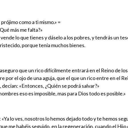
 prójimo como a ti mismo.» =
 ¿Qué más me falta?»
, vende lo que tienes y dáselo a los pobres, y tendrás un tes
ntristecido, porque tenía muchos bienes.
 aseguro que un rico difícilmente entrará en el Reino de los
re por el ojo de una aguja, que el que un rico entre en el Re
ro, decían: «Entonces, ¿Quién se podrá salvar?»
 hombres eso es imposible, mas para Dios todo es posible.»
: «Ya lo ves, nosotros lo hemos dejado todo y te hemos se
 que me habéis seguido, en la regeneración, cuando el Hijo 