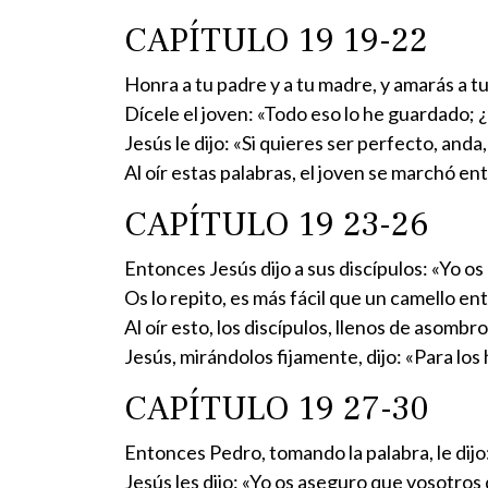
CAPÍTULO 19 19-22
Honra a tu padre y a tu madre, y amarás a tu
Dícele el joven: «Todo eso lo he guardado;
Jesús le dijo: «Si quieres ser perfecto, anda
Al oír estas palabras, el joven se marchó e
CAPÍTULO 19 23-26
Entonces Jesús dijo a sus discípulos: «Yo os
Os lo repito, es más fácil que un camello ent
Al oír esto, los discípulos, llenos de asomb
Jesús, mirándolos fijamente, dijo: «Para los
CAPÍTULO 19 27-30
Entonces Pedro, tomando la palabra, le dijo
Jesús les dijo: «Yo os aseguro que vosotros