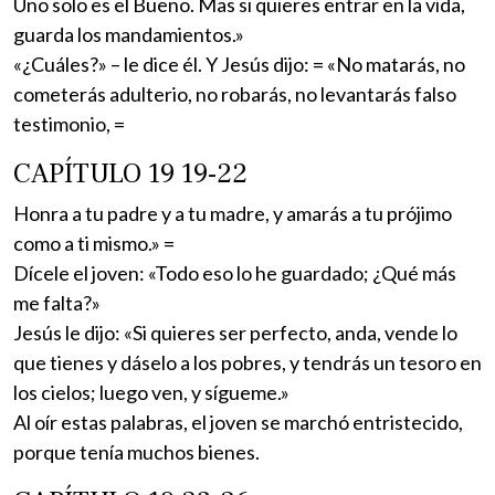
Uno solo es el Bueno. Mas si quieres entrar en la vida,
guarda los mandamientos.»
«¿Cuáles?» – le dice él. Y Jesús dijo: = «No matarás, no
cometerás adulterio, no robarás, no levantarás falso
testimonio, =
CAPÍTULO 19 19-22
Honra a tu padre y a tu madre, y amarás a tu prójimo
como a ti mismo.» =
Dícele el joven: «Todo eso lo he guardado; ¿Qué más
me falta?»
Jesús le dijo: «Si quieres ser perfecto, anda, vende lo
que tienes y dáselo a los pobres, y tendrás un tesoro en
los cielos; luego ven, y sígueme.»
Al oír estas palabras, el joven se marchó entristecido,
porque tenía muchos bienes.