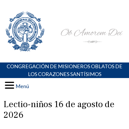
Skip
Portal de los Padres Oblatos. Advocaciones Marianas,
Misioneros Oblatos o.cc.ss
to
Oraciones, Música religiosa y más
content
CONGREGACIÓN DE MISIONEROS OBLATOS DE
LOS CORAZONES SANTÍSIMOS
Menú
Lectio-niños 16 de agosto de
2026