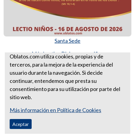
Santa Sede
Más Lectios Divinas para niños
Oblatos.com utiliza cookies, propias y de
terceros, para la mejora de la experiencia del
Lectio-niños 16 de agosto de
usuario durante la navegación. Si decide
2026
continuar, entendemos que presta su
consentimiento para su utilización por parte del
sitio web.
Más información en Política de Cookies
Aceptar