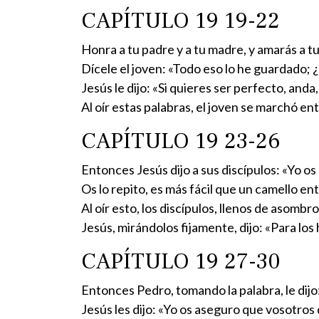
CAPÍTULO 19 19-22
Honra a tu padre y a tu madre, y amarás a tu
Dícele el joven: «Todo eso lo he guardado;
Jesús le dijo: «Si quieres ser perfecto, anda
Al oír estas palabras, el joven se marchó e
CAPÍTULO 19 23-26
Entonces Jesús dijo a sus discípulos: «Yo os
Os lo repito, es más fácil que un camello ent
Al oír esto, los discípulos, llenos de asomb
Jesús, mirándolos fijamente, dijo: «Para los
CAPÍTULO 19 27-30
Entonces Pedro, tomando la palabra, le dijo
Jesús les dijo: «Yo os aseguro que vosotros