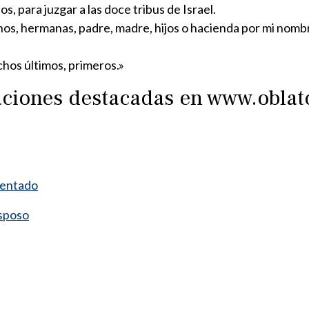
, para juzgar a las doce tribus de Israel.
os, hermanas, padre, madre, hijos o hacienda por mi nombre
hos últimos, primeros.»
raciones destacadas en www.obla
mentado
esposo