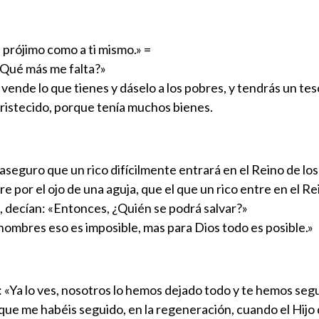
 prójimo como a ti mismo.» =
 ¿Qué más me falta?»
, vende lo que tienes y dáselo a los pobres, y tendrás un tes
ntristecido, porque tenía muchos bienes.
 aseguro que un rico difícilmente entrará en el Reino de los
re por el ojo de una aguja, que el que un rico entre en el Re
ro, decían: «Entonces, ¿Quién se podrá salvar?»
 hombres eso es imposible, mas para Dios todo es posible.»
: «Ya lo ves, nosotros lo hemos dejado todo y te hemos se
 que me habéis seguido, en la regeneración, cuando el Hijo 