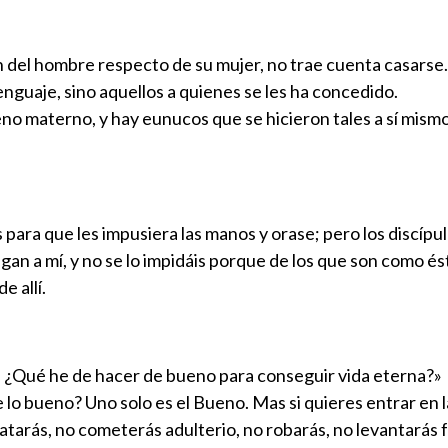
ión del hombre respecto de su mujer, no trae cuenta casarse.
enguaje, sino aquellos a quienes se les ha concedido.
o materno, y hay eunucos que se hicieron tales a sí mismo
ara que les impusiera las manos y orase; pero los discípulo
gan a mí, y no se lo impidáis porque de los que son como ést
e allí.
o, ¿Qué he de hacer de bueno para conseguir vida eterna?»
e lo bueno? Uno solo es el Bueno. Mas si quieres entrar en 
 matarás, no cometerás adulterio, no robarás, no levantarás 