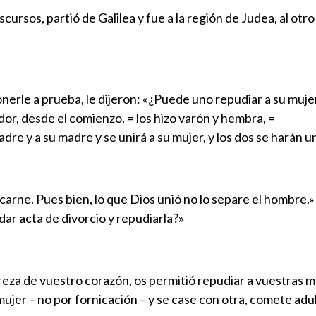
ursos, partió de Galilea y fue a la región de Judea, al otro
onerle a prueba, le dijeron: «¿Puede uno repudiar a su muj
dor, desde el comienzo, = los hizo varón y hembra, =
adre y a su madre y se unirá a su mujer, y los dos se harán u
carne. Pues bien, lo que Dios unió no lo separe el hombre.»
ar acta de divorcio y repudiarla?»
eza de vuestro corazón, os permitió repudiar a vuestras muj
ujer – no por fornicación – y se case con otra, comete adul