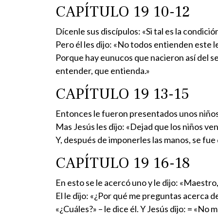
CAPÍTULO 19 10-12
Dícenle sus discípulos: «Si tal es la condic
Pero él les dijo: «No todos entienden este l
Porque hay eunucos que nacieron así del sen
entender, que entienda.»
CAPÍTULO 19 13-15
Entonces le fueron presentados unos niños p
Mas Jesús les dijo: «Dejad que los niños ven
Y, después de imponerles las manos, se fue d
CAPÍTULO 19 16-18
En esto se le acercó uno y le dijo: «Maestr
El le dijo: «¿Por qué me preguntas acerca d
«¿Cuáles?» – le dice él. Y Jesús dijo: = «No