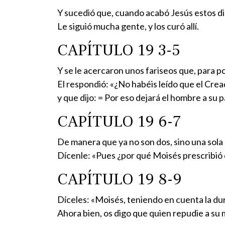
Y sucedió que, cuando acabó Jesús estos disc
Le siguió mucha gente, y los curó allí.
CAPÍTULO 19 3-5
Y se le acercaron unos fariseos que, para p
El respondió: «¿No habéis leído que el Crea
y que dijo: = Por eso dejará el hombre a su p
CAPÍTULO 19 6-7
De manera que ya no son dos, sino una sola 
Dícenle: «Pues ¿por qué Moisés prescribió d
CAPÍTULO 19 8-9
Díceles: «Moisés, teniendo en cuenta la dur
Ahora bien, os digo que quien repudie a su m