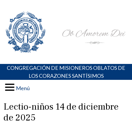
Skip
Portal de los Padres Oblatos. Advocaciones Marianas,
Misioneros Oblatos o.cc.ss
to
Oraciones, Música religiosa y más
content
CONGREGACIÓN DE MISIONEROS OBLATOS DE
LOS CORAZONES SANTÍSIMOS
Menú
Lectio-niños 14 de diciembre
de 2025