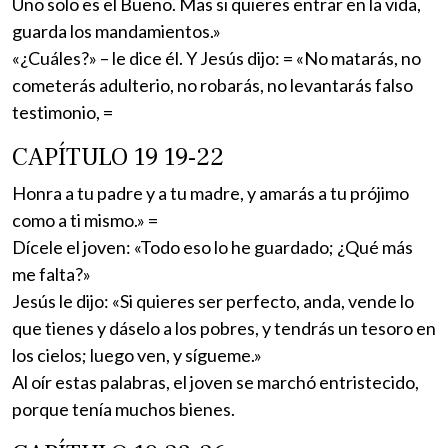
Uno solo es el Bueno. Mas si quieres entrar en la vida,
guarda los mandamientos.»
«¿Cuáles?» – le dice él. Y Jesús dijo: = «No matarás, no
cometerás adulterio, no robarás, no levantarás falso
testimonio, =
CAPÍTULO 19 19-22
Honra a tu padre y a tu madre, y amarás a tu prójimo
como a ti mismo.» =
Dícele el joven: «Todo eso lo he guardado; ¿Qué más
me falta?»
Jesús le dijo: «Si quieres ser perfecto, anda, vende lo
que tienes y dáselo a los pobres, y tendrás un tesoro en
los cielos; luego ven, y sígueme.»
Al oír estas palabras, el joven se marchó entristecido,
porque tenía muchos bienes.