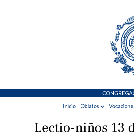
Skip
Portal de los 
to
content
CONGREGAC
Inicio
Oblatos
Vocacione
Lectio-niños 13 