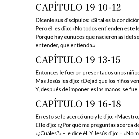
CAPÍTULO 19 10-12
Dícenle sus discípulos: «Si tal es la condic
Pero él les dijo: «No todos entienden este l
Porque hay eunucos que nacieron así del sen
entender, que entienda.»
CAPÍTULO 19 13-15
Entonces le fueron presentados unos niños p
Mas Jesús les dijo: «Dejad que los niños ven
Y, después de imponerles las manos, se fue d
CAPÍTULO 19 16-18
En esto se le acercó uno y le dijo: «Maestr
El le dijo: «¿Por qué me preguntas acerca d
«¿Cuáles?» – le dice él. Y Jesús dijo: = «No