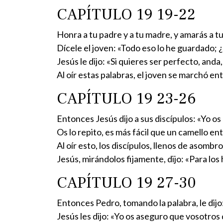
CAPÍTULO 19 19-22
Honra a tu padre y a tu madre, y amarás a tu
Dícele el joven: «Todo eso lo he guardado;
Jesús le dijo: «Si quieres ser perfecto, anda
Al oír estas palabras, el joven se marchó e
CAPÍTULO 19 23-26
Entonces Jesús dijo a sus discípulos: «Yo os
Os lo repito, es más fácil que un camello ent
Al oír esto, los discípulos, llenos de asomb
Jesús, mirándolos fijamente, dijo: «Para los
CAPÍTULO 19 27-30
Entonces Pedro, tomando la palabra, le dijo
Jesús les dijo: «Yo os aseguro que vosotros