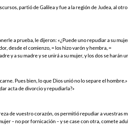
ursos, partió de Galilea y fue a la región de Judea, al otro
onerle a prueba, le dijeron: «¿Puede uno repudiar a su muj
dor, desde el comienzo, = los hizo varón y hembra, =
adre y a su madre y se unirá a su mujer, y los dos se harán u
carne. Pues bien, lo que Dios unió no lo separe el hombre.»
ar acta de divorcio y repudiarla?»
eza de vuestro corazón, os permitió repudiar a vuestras muj
ujer – no por fornicación – y se case con otra, comete adul