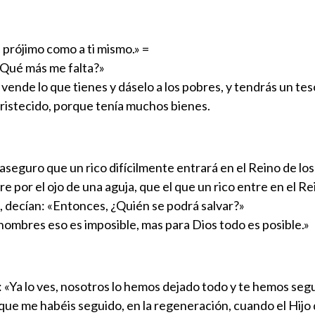
 prójimo como a ti mismo.» =
 ¿Qué más me falta?»
, vende lo que tienes y dáselo a los pobres, y tendrás un tes
ntristecido, porque tenía muchos bienes.
 aseguro que un rico difícilmente entrará en el Reino de los
re por el ojo de una aguja, que el que un rico entre en el Re
ro, decían: «Entonces, ¿Quién se podrá salvar?»
 hombres eso es imposible, mas para Dios todo es posible.»
: «Ya lo ves, nosotros lo hemos dejado todo y te hemos se
 que me habéis seguido, en la regeneración, cuando el Hijo 