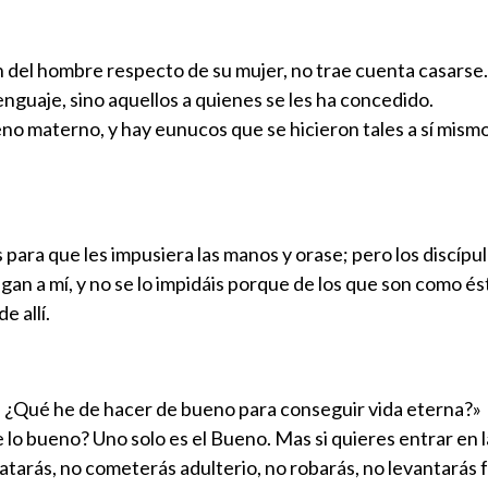
ión del hombre respecto de su mujer, no trae cuenta casarse.
enguaje, sino aquellos a quienes se les ha concedido.
o materno, y hay eunucos que se hicieron tales a sí mismo
ara que les impusiera las manos y orase; pero los discípulo
gan a mí, y no se lo impidáis porque de los que son como ést
e allí.
o, ¿Qué he de hacer de bueno para conseguir vida eterna?»
e lo bueno? Uno solo es el Bueno. Mas si quieres entrar en 
 matarás, no cometerás adulterio, no robarás, no levantarás 