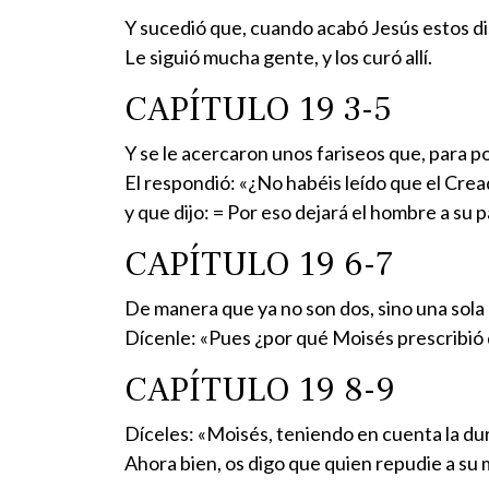
Y sucedió que, cuando acabó Jesús estos disc
Le siguió mucha gente, y los curó allí.
CAPÍTULO 19 3-5
Y se le acercaron unos fariseos que, para p
El respondió: «¿No habéis leído que el Crea
y que dijo: = Por eso dejará el hombre a su p
CAPÍTULO 19 6-7
De manera que ya no son dos, sino una sola 
Dícenle: «Pues ¿por qué Moisés prescribió d
CAPÍTULO 19 8-9
Díceles: «Moisés, teniendo en cuenta la dur
Ahora bien, os digo que quien repudie a su m