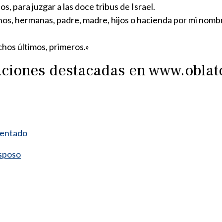
, para juzgar a las doce tribus de Israel.
os, hermanas, padre, madre, hijos o hacienda por mi nombre
hos últimos, primeros.»
raciones destacadas en www.obla
mentado
esposo