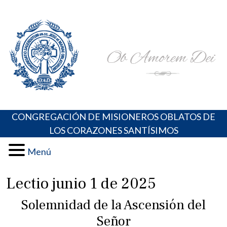
Skip
Portal de los Padres Oblatos. Advocaciones Marianas,
Misioneros Oblatos o.cc.ss
to
Oraciones, Música religiosa y más
content
CONGREGACIÓN DE MISIONEROS OBLATOS DE
LOS CORAZONES SANTÍSIMOS
Menú
Lectio junio 1 de 2025
Solemnidad de la Ascensión del
Señor