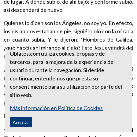
de lugar. A donde subió, de ahí bajó; y conforme subió,
así descenderá de nuevo.
Quienes lo dicen son los Ángeles, no soy yo. En efecto,
los discípulos estaban de pie, siguiéndolo con la mirada
en cuanto subía. Y le dijeron: ‘Hombres de Galilea,
¿qué hacéis ahí mirando al cielo? Este Jesús vendrá del
Oblatos.com utiliza cookies, propias y de
mismo modo que lo visteis ir al cielo’.
terceros, para la mejora de la experiencia del
¿Qué quiere decir ‘vendrá del mismo modo’? Vendrá
usuario durante la navegación. Si decide
para juzgar de la misma forma en que fue juzgado. Los
continuar, entendemos que presta su
verán apenas los justos, pero también los injustos:
consentimiento para su utilización por parte del
vendrá para ser visto por justos e injustos. Los injustos
sitio web.
podrán verlo, pero no podrán reinar con Él”.
Más información en Política de Cookies
(San Agustín, Sermón 265F, 3)
Aceptar
4. Cultivemos la semilla de la