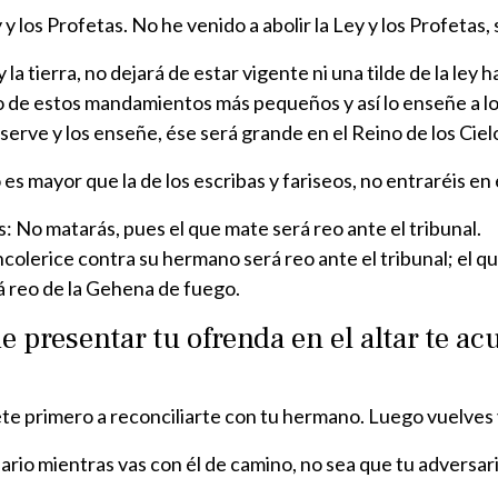
y los Profetas. No he venido a abolir la Ley y los Profetas,
la tierra, no dejará de estar vigente ni una tilde de la ley
no de estos mandamientos más pequeños y así lo enseñe a l
bserve y los enseñe, ése será grande en el Reino de los Ciel
 es mayor que la de los escribas y fariseos, no entraréis en 
s: No matarás, pues el que mate será reo ante el tribunal.
colerice contra su hermano será reo ante el tribunal; el qu
rá reo de la Gehena de fuego.
e presentar tu ofrenda en el altar te a
y vete primero a reconciliarte con tu hermano. Luego vuelves
o mientras vas con él de camino, no sea que tu adversario t