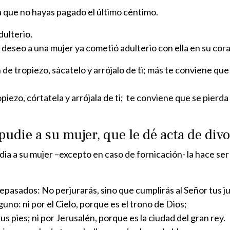
ta que no hayas pagado el último céntimo.
dulterio.
 deseo a una mujer ya cometió adulterio con ella en su cor
n de tropiezo, sácatelo y arrójalo de ti; más te conviene q
opiezo, córtatela y arrójala de ti; te conviene que se pier
pudie a su mujer, que le dé acta de divo
ia a su mujer –excepto en caso de fornicación- la hace ser 
tepasados: No perjurarás, sino que cumplirás al Señor tus 
uno: ni por el Cielo, porque es el trono de Dios;
sus pies; ni por Jerusalén, porque es la ciudad del gran rey.