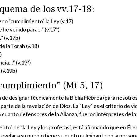
quema de los vv.17-18:
leno “cumplimiento” la Ley (v.17)
e he venido para…” (v.17ª)
” (v.17b)
de la Torah (v.18)
)
ncia…” (v.19ª)
 (v.19b)
“cumplimiento” (Mt 5, 17)
ma de designar técnicamente la Biblia Hebrea (para nosotro
parte de la revelación de Dios. La “Ley” es el criterio de v
 cuanto defensores de la Alianza, fueron intérpretes de la
to” de “la Ley y los profetas”, está afirmando que en Él est
revelar a su pueblo tiene su punto culminante en la persona