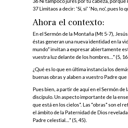
36 Ni tampoco jures por tu cabeza, porque n
37 Limitaos a decir: ‘Sí, sí’ ‘No, no’, pues lo
Ahora el contexto:
En el Sermón de la Montaña (Mt 5-7), Jesú
éstas generan una nueva identidad en la vida 
mundo” invitan a expresar abiertamente esta
vuestra luz delante de los hombres…” (5, 16
¿Qué es lo que en última instancia los demá
buenas obras y alaben a vuestro Padre que e
Pues bien, a partir de aquí en el Sermón de
discípulo. Un aspecto importante de la ense
que está en los cielos”. Las “obras” son el re
el ámbito de la Paternidad de Dios revelada
Padre celestial…” (5, 45).