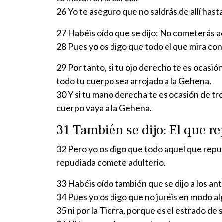
26 Yo te aseguro que no saldrás de allí has
27 Habéis oído que se dijo: No cometerás a
28 Pues yo os digo que todo el que mira con
29 Por tanto, si tu ojo derecho te es ocasió
todo tu cuerpo sea arrojado a la Gehena.
30 Y si tu mano derecha te es ocasión de tr
cuerpo vaya a la Gehena.
31 También se dijo: El que re
32 Pero yo os digo que todo aquel que repud
repudiada comete adulterio.
33 Habéis oído también que se dijo a los an
34 Pues yo os digo que no juréis en modo alg
35 ni por la Tierra, porque es el estrado de 