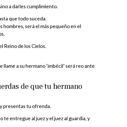
 sino a darles cumplimiento.
 hasta que todo suceda.
os hombres, será el más pequeño en el
os.
el Reino de los Cielos.
e llame a su hermano ‘imbécil’ será reo ante
cuerdas de que tu hermano
 y presentas tu ofrenda.
e entregue al juez y el juez al guardia, y