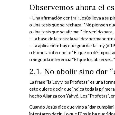
Observemos ahora el es
– Una afirmación central: Jesús lleva a su p
o Una tesis que se rechaza: “No piensen qu
o Una tesis que se afirma: “He venido para…
– La base de la tesis: la validez permanente 
– La aplicación: hay que guardar la Ley (v.19
o Primera inferencia: “El que no dé importa
o Segunda inferencia “El que los observe…”
2.1. No abolir sino dar 
La frase “la Ley y los Profetas” es una for
esto quiere decir que indica toda la primera 
hecho Alianza con Yahvé. Los “Profetas”, en
Cuando Jesús dice que vino a “dar cumplimien
intentaron decir. Lo que Dios le ha querido 