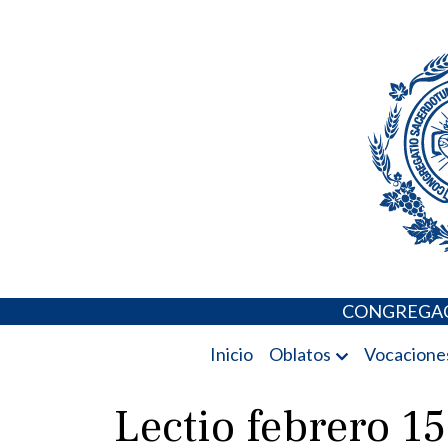
Skip
Portal de los 
to
content
CONGREGAC
Inicio
Oblatos
Vocacione
Lectio febrero 1