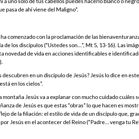
i a uno solo de tus cabellos puedes hacerlo blanco o negro
 que pasa de ahí viene del Maligno”.
s ha comenzado con la proclamación de las bienaventuranza
de los discípulos (“Ustedes son…”, Mt 5, 13-16). Las imágenes
 novedad de vida en acciones identificables e identificador
).
s descubren en un discípulo de Jesús? Jesús lo dice en est
stá en los cielos”.
 la montaña Jesús va a explanar con mucho cuidado cuáles 
ñanza de Jesús es que estas “obras” lo que hacen es mostra
flejo de la filiación: el estilo de vida de un discípulo que, 
 por Jesús en el acontecer del Reino (“Padre… venga tu Rei