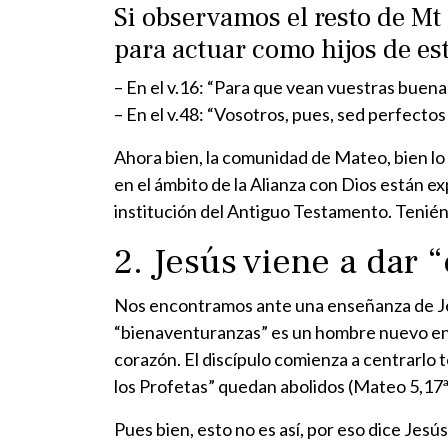
Si observamos el resto de Mt
para actuar como hijos de es
– En el v.16: “Para que vean vuestras buenas
– En el v.48: “Vosotros, pues, sed perfecto
Ahora bien, la comunidad de Mateo, bien lo 
en el ámbito de la Alianza con Dios están ex
institución del Antiguo Testamento. Teniénd
2. Jesús viene a dar 
Nos encontramos ante una enseñanza de Jes
“bienaventuranzas” es un hombre nuevo en e
corazón. El discípulo comienza a centrarlo t
los Profetas” quedan abolidos (Mateo 5,17ª
Pues bien, esto no es así, por eso dice Jesús