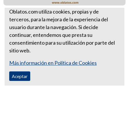
Santa Sede
Oblatos.com utiliza cookies, propias y de
terceros, para la mejora de la experiencia del
Más Lectios Divinas
usuario durante la navegación. Si decide
Lectio agosto 23 de 2026
continuar, entendemos que presta su
consentimiento para su utilización por parte del
sitio web.
Más información en Política de Cookies
Aceptar
Correo Ecuador:
vocaoblatos@hotmail.com
Correo Colombia:
vocacionaloblatosipiales@gmail.com
Teléfono Ecuador: +593988315938
Teléfono Colombia: +57 601 249 3414
Dpto. Promoción Vocacional Colombia: (+57) 312 403 5956