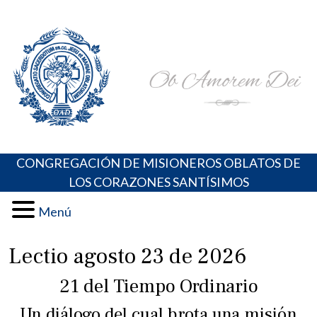
Skip
Portal de los Padres Oblatos. Advocaciones Marianas,
Misioneros Oblatos o.cc.ss
to
Oraciones, Música religiosa y más
content
CONGREGACIÓN DE MISIONEROS OBLATOS DE
LOS CORAZONES SANTÍSIMOS
Menú
Lectio agosto 23 de 2026
21 del Tiempo Ordinario
Un diálogo del cual brota una misión