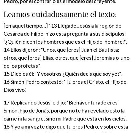
Pedro, por el contrario es el modelo del creyente.
Leamos cuidadosamente el texto:
[En aquel tiempo…] “13 Llegado Jesús a la región de
Cesarea de Filipo, hizo esta pregunta a sus discípulos:
‘¿Quién dicen los hombres que es el Hijo del hombre?’.
14 Ellos dijeron: “Unos, que [eres] Juan el Bautista;
otros, que [eres] Elías, otros, que [eres] Jeremías o uno
de los profetas”.
15 Díceles él: ‘Y vosotros ¿Quién decís que soy yo?’.
16 Simón Pedro contestó: ‘Tú eres el Cristo, el Hijo de
Dios vivo’.
17 Replicando Jesús le dijo: ‘Bienaventurado eres
Simón, hijo de Jonás, porque no te ha revelado esto la
carne ni la sangre, sino mi Padre que está en los cielos.
18 Y yo a mi vez te digo que tú eres Pedro, y sobre esta