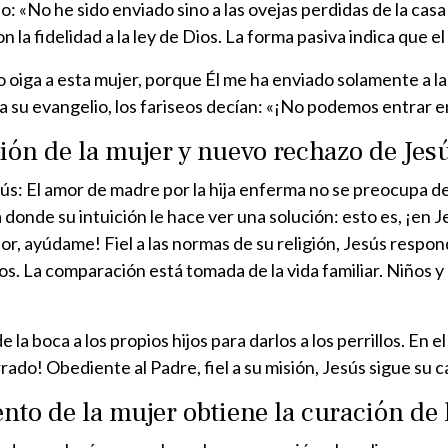
o: «No he sido enviado sino a las ovejas perdidas de la casa d
 la fidelidad a la ley de Dios. La forma pasiva indica que el
o oiga a esta mujer, porque Él me ha enviado solamente a la
ía su evangelio, los fariseos decían: «¡No podemos entrar 
ión de la mujer y nuevo rechazo de Jes
s: El amor de madre por la hija enferma no se preocupa de l
á donde su intuición le hace ver una solución: esto es, ¡en 
eñor, ayúdame! Fiel a las normas de su religión, Jesús resp
illos. La comparación está tomada de la vida familiar. Niños
la boca a los propios hijos para darlos a los perrillos. En el
rrado! Obediente al Padre, fiel a su misión, Jesús sigue su c
nto de la mujer obtiene la curación de l