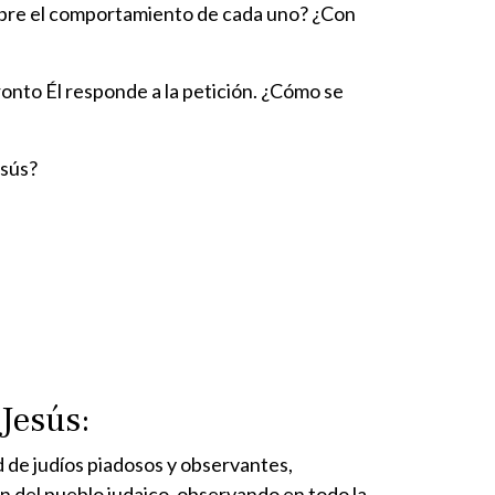
o sobre el comportamiento de cada uno? ¿Con
pronto Él responde a la petición. ¿Cómo se
esús?
Jesús:
d de judíos piadosos y observantes,
ón del pueblo judaico, observando en todo la