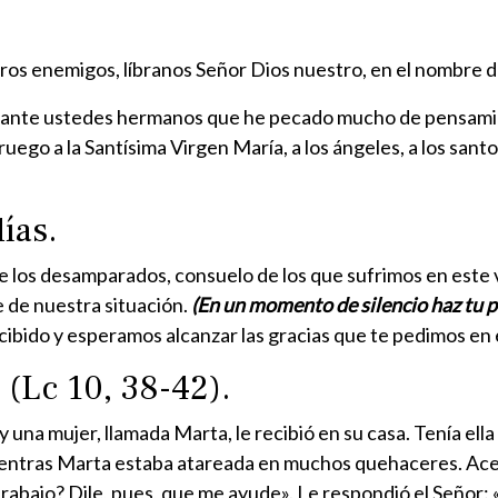
.
tros enemigos, líbranos Señor Dios nuestro, en el nombre de
ante ustedes hermanos que he pecado mucho de pensamient
o ruego a la Santísima Virgen María, a los ángeles, a los sa
ías.
 los desamparados, consuelo de los que sufrimos en este v
 de nuestra situación.
(En un momento de silencio haz tu p
ecibido y espe­ramos alcanzar las gracias que te pedimos e
(Lc 10, 38-42).
y una mujer, llamada Marta, le recibió en su casa. Tenía el
mientras Marta estaba atareada en muchos quehaceres. Acer
rabajo? Dile, pues, que me ayude». Le respondió el Señor: 