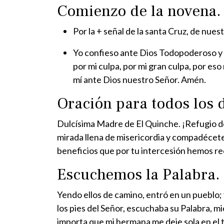
Comienzo de la novena
Por la + señal de la santa Cruz, de nues
Yo confieso ante Dios Todopoderoso y 
por mi culpa, por mi gran culpa, por es
mí ante Dios nuestro Señor. Amén.
Oración para todos los d
Dulcísima Madre de El Quinche. ¡Refugio de
mirada llena de misericordia y compadécete
benefi­cios que por tu intercesión hemos r
Escuchemos la Palabra. 
Yendo ellos de camino, entró en un pueblo; 
los pies del Señor, escuchaba su Palabra, 
importa que mi hermana me deje sola en el t