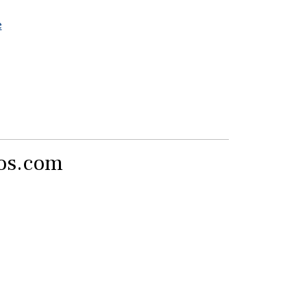
e
tos.com