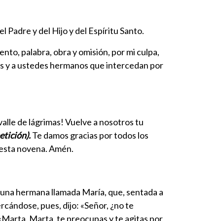
l Padre y del Hijo y del Espíritu Santo.
o, palabra, obra y omisión, por mi culpa,
ntos y a ustedes hermanos que intercedan por
alle de lágrimas! Vuelve a nosotros tu
etición).
Te damos gracias por todos los
n esta novena. Amén.
la una hermana llamada María, que, sentada a
cándose, pues, dijo: «Señor, ¿no te
«Marta, Marta, te preocupas y te agitas por