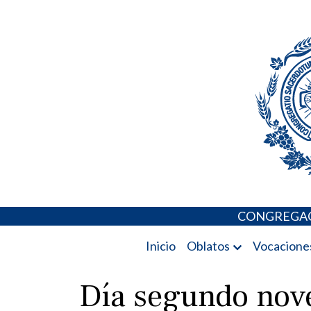
Skip
Portal de los 
to
content
CONGREGAC
Inicio
Oblatos
Vocacione
Día segundo nove