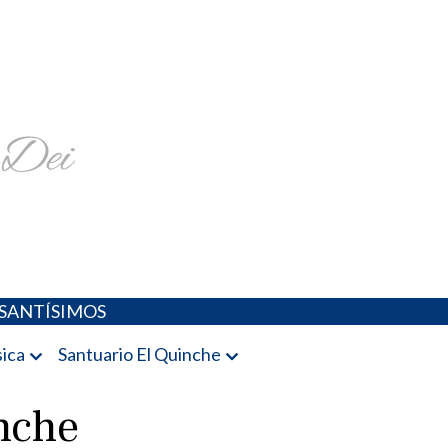
religiosa y más
SANTÍSIMOS
ica
Santuario El Quinche
nche